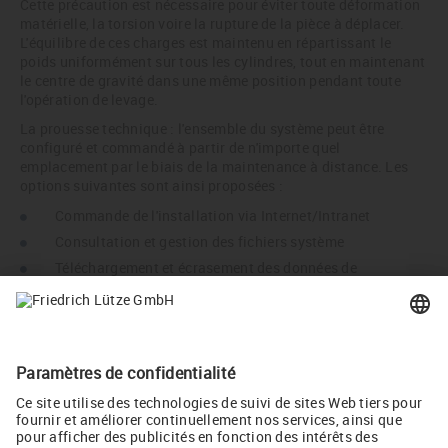
Cette précaution est nécessaire pour éviter toute déformation
matérielle, la torsion voire la rupture de la pièce à déplacer.
L'équilibre de ces charges est maintenu en répartissant le
poids uniformément sur tous les cylindres, tout en maintenant
le centre de gravité dans une même position pendant toute
l'opération de levage.
La prouesse technique : l'ensemble du système peut être
configuré et commandé à partir de n'importe quel
emplacement par le biais de la maintenance à distance. Les
options suivantes sont ainsi proposées :
Commande de l'installation via Internet/Intranet
Consultation et gestion des fichiers système
Téléchargement et écrasement des données de
configuration via Internet/Intranet
LÜTZE apporte le confort et la sécurité dans les installations
industrielles !
Twitter