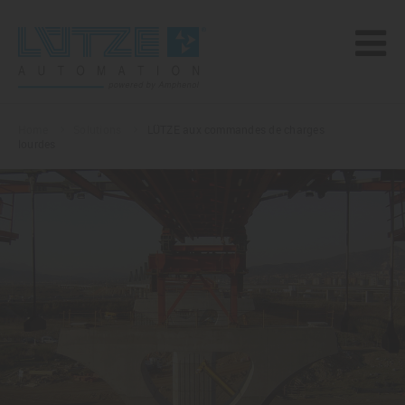
Home
Solutions
LÜTZE aux commandes de charges
lourdes