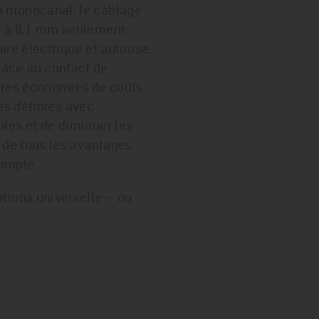
n monocanal, le câblage
ve à 8,1 mm seulement.
oire électrique et autorise
râce au contact de
autres économies de coûts
ues définies avec
bles et de diminuer les
, de tous les avantages
simple.
tions universelle – ou