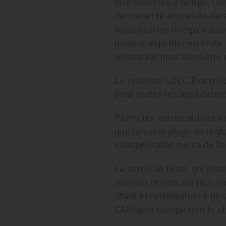
être détectés à temps. Ce
déconnecté en cas de déra
signalisation intégrés doi
pouvoir exploiter en toute
réparation peut alors être
Le système LOCC-Box modu
pour toutes les applicatio
Parmi les autres utilités
que la vaste plage de régl
indispensable qui va de l'
La sortie de l'état, qui p
mise en et hors service, l'
State et l'intégration à d
CANopen complètent le ch