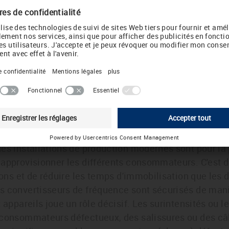
check your country or language setting
t settings are different from those of the requested page.
ike to change to the suggested country or language setting?
Change to International English
Choose other country / language
éflexions qui ont mené à l'utilisation
es installations de production modernes sont pour la
approvisionner les différents consommateurs. C'est da
tions et de réduire les temps d'immobilisation que le
 convertisseurs de fréquence sont sécurisés de manièr
 appareils joue un rôle décisif. Les surintensités ou le
s consommateurs défectueux, des salissures ou des 