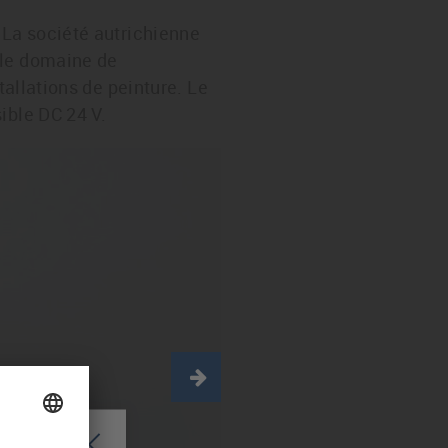
 La société autrichienne
 le domaine de
tallations de peinture. Le
ible DC 24 V.
Next