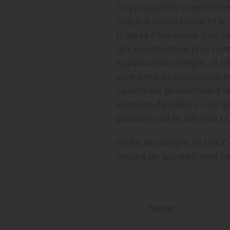
Ces propriétés essentiell
réduit à un minimum et le
D'après Pentanova, tout cel
une construction plus com
signalisation intégré ; il
sont liées à l'acquisition 
exactitude permettent d'al
sections de câbles – ce qu
procurés par la solution 
En fin de compte, le LOCC-
encore un appareil pour to
Photos: DÜRR AG
Twitter