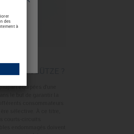
 du produit LÜTZE ?
 plupart équipées d'une
ns le but de garantir la
s différents consommateurs
e sélective. À ce titre,
s courts-circuits
câbles endommagés doivent