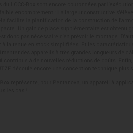
es du LOCC-Box sont encore couronnées par l'exécutio
 faible encombrement : La largeur constructive s'élè
a facilite la planification de la construction de l'arm
pacte. Un gain de place supplémentaire est obtenu g
 n'est donc pas nécessaire d'en prévoir le montage. D'
et à la tenue en stock simplifiées. Et les caractéristiq
imenter des appareils à très grandes longueurs de câ
i contribue à de nouvelles réductions de coûts. Enfin
LÜTZE découle encore une conception technique plus 
Box représente, pour Pentanova, un appareil à applica
us les cas !