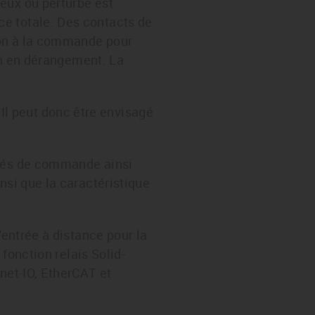
eux ou perturbé est
e totale. Des contacts de
tion à la commande pour
ion en dérangement. La
l peut donc être envisagé
ités de commande ainsi
nsi que la caractéristique
'entrée à distance pour la
 fonction relais Solid-
net-IO, EtherCAT et