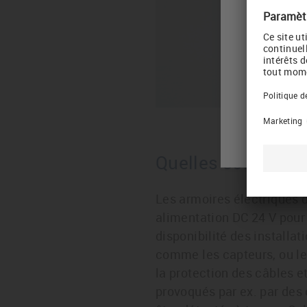
Please 
Your curren
Would you l
Quelles sont les r
Les armoires électriques d
alimentation DC 24 V pour 
disponibilité des installa
comme les capteurs, ou les
la protection des câbles et
provoqués par ex. par de