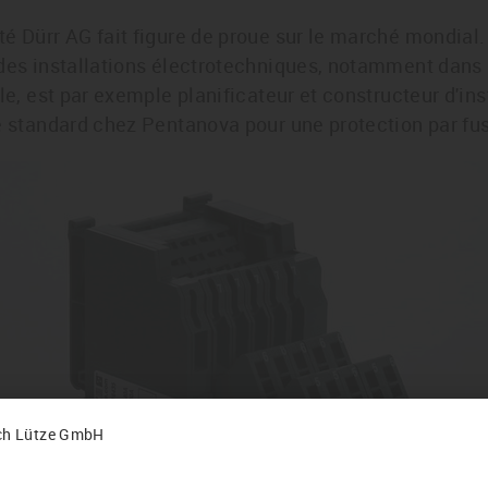
é Dürr AG fait figure de proue sur le marché mondial.
 des installations électrotechniques, notamment dans
le, est par exemple planificateur et constructeur d'ins
e standard chez Pentanova pour une protection par fus