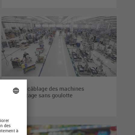
HERMA câblage des machines
d'étiquetage sans goulotte