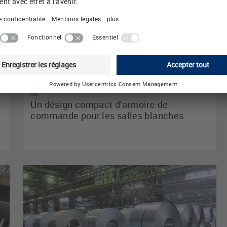
s
Un désign compact d'armoire de
commande pour les salles blanches