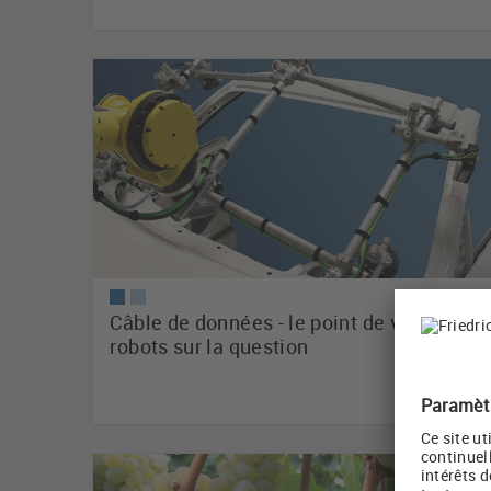
Câble de données - le point de vue des
robots sur la question