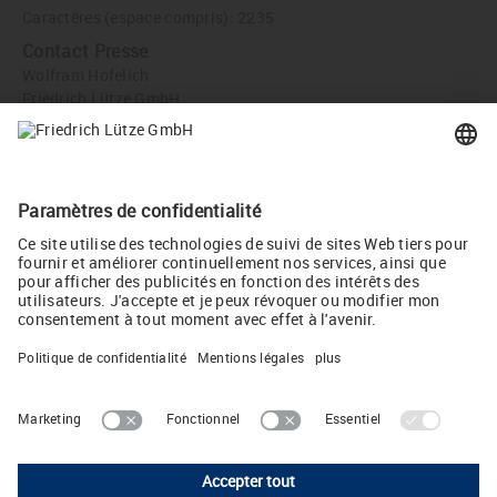
Caractères (espace compris): 2235
Contact Presse
Wolfram Hofelich
Friedrich Lütze GmbH
Bruckwiesenstr. 17-19
71384 Weinstadt, Germany
info
(at)
luetze.de
Tél +49 7151 6053-0
Twitter
LUTZE SASU
218 chaussée Jules César • 95250 Beauchamp • FRANCE