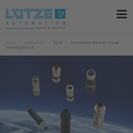
Home
Newsstream
2018
Connecteurs M8 et M12 avec
homologation UL