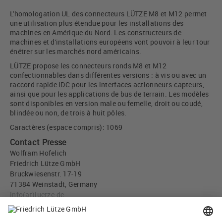
L'homologation UL des connecteurs LÜTZE M8 et M12 permet
une utilisation plus étendue pour les installations des
machines en Amérique du Nord. Les constructeurs de
machines et d'installations européens vont pouvoir à leur tour
énétrer sur les marchés nord américains.
LÜTZE propose les connecteurs ronds M8 et M12
confectionnables dans différentes versions : à vis ou avec un
raccord rapide IDC pour les interfaces actionneurs-capteurs,
ainsi que pour les applications de bus de terrain. Les modèles
sont disponibles en version male ou femelle, droit ou coudé,
blindée ou non, de trois à huit pôles.
Caractères (espace compris): 1069
Contact Presse
Wolfram Hofelich
Friedrich Lütze GmbH
Bruckwiesenstr. 17-19
71384 Weinstadt, Germany
info
(at)
luetze.de
Tél +49 7151 6053-0