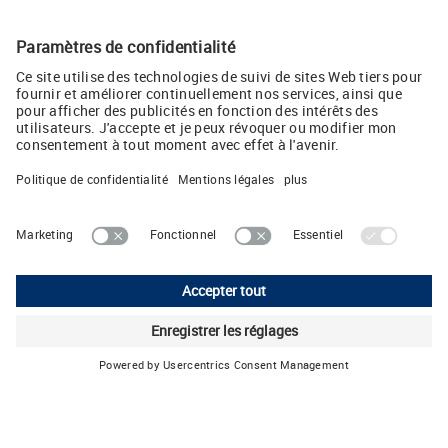
Téléchargement Presse
Connecteurs M8 et M12 avec homologation UL (JPG, 1 MB)
Twitter
LUTZE SASU
218 chaussée Jules César • 95250 Beauchamp • FRANCE
Téléphone: +33 1 34 18 77 00 • E-Mail:
lutze
(at)
lutze.fr
Mentions légales
Politique de Confidentialité
Configuration des cookies