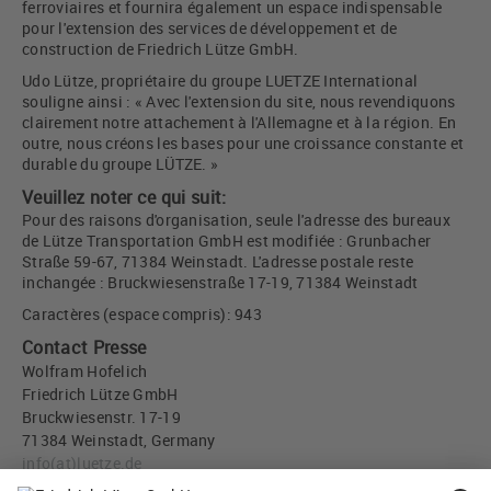
ferroviaires et fournira également un espace indispensable
pour l'extension des services de développement et de
construction de Friedrich Lütze GmbH.
Udo Lütze, propriétaire du groupe LUETZE International
souligne ainsi : « Avec l'extension du site, nous revendiquons
clairement notre attachement à l'Allemagne et à la région. En
outre, nous créons les bases pour une croissance constante et
durable du groupe LÜTZE. »
Veuillez noter ce qui suit:
Pour des raisons d'organisation, seule l'adresse des bureaux
de Lütze Transportation GmbH est modifiée : Grunbacher
Straße 59-67, 71384 Weinstadt. L'adresse postale reste
inchangée : Bruckwiesenstraße 17-19, 71384 Weinstadt
Caractères (espace compris): 943
Contact Presse
Wolfram Hofelich
Friedrich Lütze GmbH
Bruckwiesenstr. 17-19
71384 Weinstadt, Germany
info
(at)
luetze.de
Tél +49 7151 6053-0