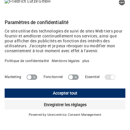
Téléchargement Presse
LÜTZE agrandit son site de Weinstadt (JPG, 1 MB)
Twitter
LUTZE SASU
218 chaussée Jules César • 95250 Beauchamp • FRANCE
Téléphone: +33 1 34 18 77 00 • E-Mail:
lutze
(at)
lutze.fr
Mentions légales
Politique de Confidentialité
Configuration des cookies