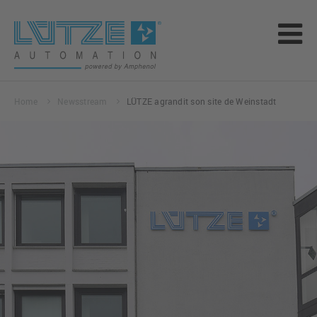
Home
Newsstream
LÜTZE agrandit son site de Weinstadt