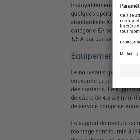
incroyablement facile et e
quelques opérations. Le s
standardisée Keystone-Sna
catégorie EA selon ISO / 
1,5 A par contact et garan
Équipement premi
Le nouveau support de mod
couvercle de protection q
des contacts. Le support 
de câble de 4,5 à 8 mm, il
de service comprise entre 
Le support de module comp
montage sont fournis à la 
demande sur la base de la