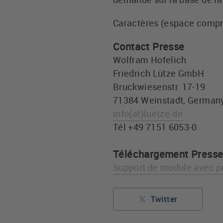
Caractères (espace compr
Contact Presse
Wolfram Hofelich
Friedrich Lütze GmbH
Bruckwiesenstr. 17-19
71384 Weinstadt, German
info
(at)
luetze.de
Tél +49 7151 6053-0
Téléchargement Press
Support de module avec pr
Twitter