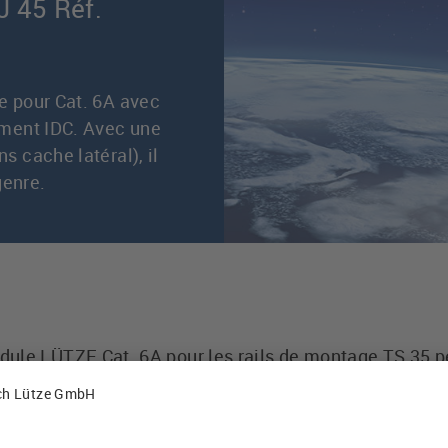
J 45 Réf.
 pour Cat. 6A avec
ment IDC. Avec une
 cache latéral), il
genre.
ule LÜTZE Cat. 6A pour les rails de montage TS 35 peu
ire de commande. Grâce à sa très faible largeur de mo
est possible d'aligner sans problème plusieurs suppor
ace dans l'armoire de commande. Le montage du supp