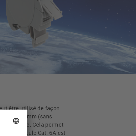
t être utilisé de façon
ntage de 18 mm (sans
ts de module. Cela permet
ort de module Cat. 6A est