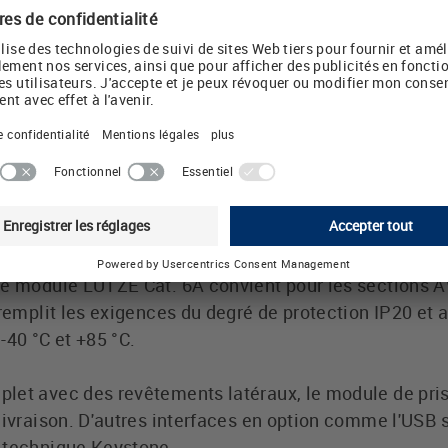
st effectué en grande partie sans outil. Différents câ
upport de module LÜTZE mise pour cela sur la techno
p-In. Le support de module LÜTZE remplit les exigenc
CEI 11801:2002 et EN 50173-1 avec un courant nomina
tit plus de 750 cycles de couplage/découplage.
um inclus
ule Cat. 6A de LÜTZE dispose d'une plaque signalétiq
ui empêche tout risque d'encrassement de l'ouverture 
de module LÜTZE Cat. 6A convient pour les sections 
 remplit les exigences du degré de protection IP20 et
-40 °C et +85 °C.
let avec des revêtements latéraux, le module de pri
livraison. D'autres interfaces en option comme l'USB 
 technique Keystone.