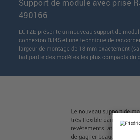
Support de module avec prise R
490166
LÜTZE présente un nouveau support de module
connexion RJ45 et une technique de raccorde
largeur de montage de 18 mm exactement (sans
fait partie des modèles les plus compacts du 
Le nouveau support de mod
très flexible dans l'armo
revêtements latéraux), il 
de gagner beaucoup de pl