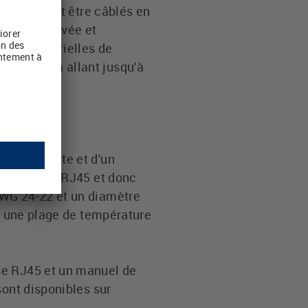
bles peuvent être câblés en
logie éprouvée et
es industrielles de
l maximum allant jusqu'à
ue distincte et d'un
de la prise RJ45 et donc
AWG 24-22 et un diamètre
 a une plage de température
se RJ45 et un manuel de
sont disponibles sur