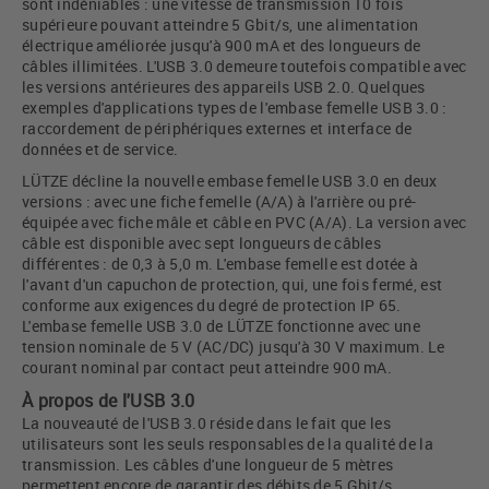
sont indéniables : une vitesse de transmission 10 fois
supérieure pouvant atteindre 5 Gbit/s, une alimentation
électrique améliorée jusqu'à 900 mA et des longueurs de
câbles illimitées. L'USB 3.0 demeure toutefois compatible avec
les versions antérieures des appareils USB 2.0. Quelques
exemples d'applications types de l'embase femelle USB 3.0 :
raccordement de périphériques externes et interface de
données et de service.
LÜTZE décline la nouvelle embase femelle USB 3.0 en deux
versions : avec une fiche femelle (A/A) à l'arrière ou pré-
équipée avec fiche mâle et câble en PVC (A/A). La version avec
câble est disponible avec sept longueurs de câbles
différentes : de 0,3 à 5,0 m. L'embase femelle est dotée à
l'avant d'un capuchon de protection, qui, une fois fermé, est
conforme aux exigences du degré de protection IP 65.
L'embase femelle USB 3.0 de LÜTZE fonctionne avec une
tension nominale de 5 V (AC/DC) jusqu'à 30 V maximum. Le
courant nominal par contact peut atteindre 900 mA.
À propos de l'USB 3.0
La nouveauté de l'USB 3.0 réside dans le fait que les
utilisateurs sont les seuls responsables de la qualité de la
transmission. Les câbles d'une longueur de 5 mètres
permettent encore de garantir des débits de 5 Gbit/s.