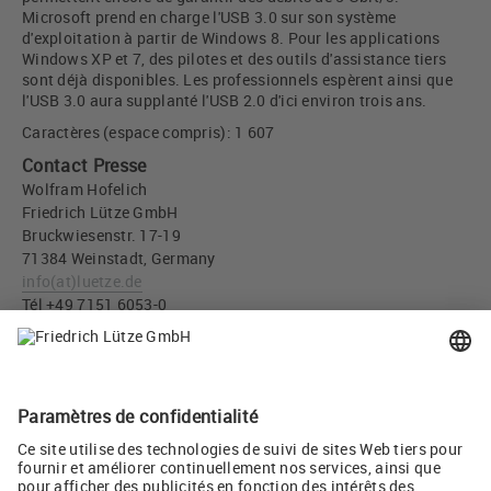
Microsoft prend en charge l'USB 3.0 sur son système
d'exploitation à partir de Windows 8. Pour les applications
Windows XP et 7, des pilotes et des outils d'assistance tiers
sont déjà disponibles. Les professionnels espèrent ainsi que
l'USB 3.0 aura supplanté l'USB 2.0 d'ici environ trois ans.
Caractères (espace compris): 1 607
Contact Presse
Wolfram Hofelich
Friedrich Lütze GmbH
Bruckwiesenstr. 17-19
71384 Weinstadt, Germany
info
(at)
luetze.de
Tél +49 7151 6053-0
Téléchargement Presse
Embase femelle USB 3.0 « SuperSpeed » de LÜTZE pour les
armoires de commande (JPG, 498 KB)
Twitter