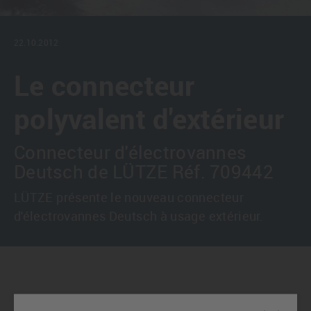
22.10.2012
Le connecteur
polyvalent d'extérieur
Connecteur d'électrovannes
Deutsch de LÜTZE Réf. 709442
LÜTZE présente le nouveau connecteur
d'électrovannes Deutsch à usage extérieur.