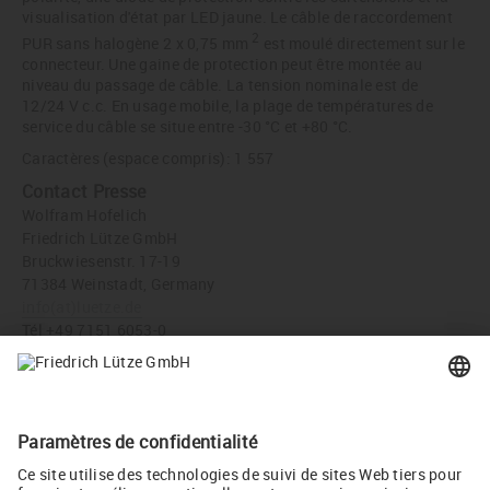
visualisation d'état par LED jaune. Le câble de raccordement
2
PUR sans halogène 2 x 0,75 mm
est moulé directement sur le
connecteur. Une gaine de protection peut être montée au
niveau du passage de câble. La tension nominale est de
12/24 V c.c. En usage mobile, la plage de températures de
service du câble se situe entre -30 °C et +80 °C.
Caractères (espace compris): 1 557
Contact Presse
Wolfram Hofelich
Friedrich Lütze GmbH
Bruckwiesenstr. 17-19
71384 Weinstadt, Germany
info
(at)
luetze.de
Tél +49 7151 6053-0
Téléchargement Presse
Connecteur d'électrovannes Deutsch de LÜTZE Réf. 709442
(JPG, 157 KB)
Twitter