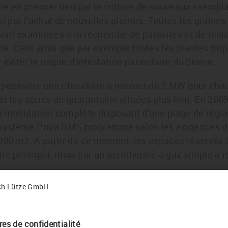
ble en premier lieu par la culture de nouveaux exemplai
i par l'achat de nouvelles plantes. Toutes les graines 
sont examinées à la recherche de parasites et de mala
ne. C'est ainsi que par exemple toutes les plantes tro
éviter le risque d'infestation parasitaire du biome.
la pépinière une chaudière à mazout de 2 MW pour chauf
t les serres de quarantaine situées plus loin. En 2009
à modulation complète disposant d'une plage de réglag
ystème Priva BMS programmé selon les exigences du 
000 m2. A partir de ce moment, les espaces réservés 
me principal, mais par un aérotherme à gaz simple à r
 de ce simple aérotherme à gaz avaient tant diminué
n utilisation n'était plus rentable économiquement. I
chaud robuste à gaz liquide, commandé par une armoi
check your country or language setting
é au système BMS.