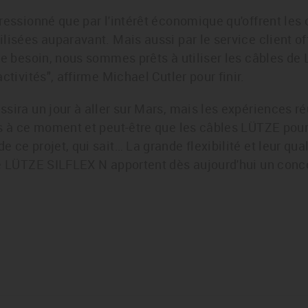
ressionné que par l'intérêt économique qu'offrent les
lisées auparavant. Mais aussi par le service client of
de besoin, nous sommes prêts à utiliser les câbles de
ctivités", affirme Michael Cutler pour finir.
sira un jour à aller sur Mars, mais les expériences ré
es à ce moment et peut-être que les câbles LÜTZE pour
 ce projet, qui sait… La grande flexibilité et leur qua
de LÜTZE SILFLEX N apportent dès aujourd'hui un conco