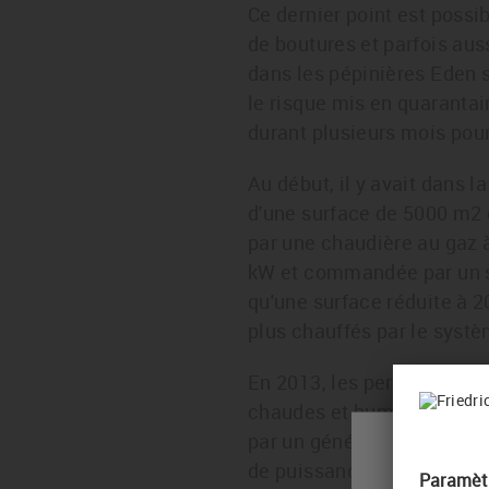
Ce dernier point est possi
de boutures et parfois auss
dans les pépinières Eden 
le risque mis en quarantai
durant plusieurs mois pour 
Au début, il y avait dans 
d'une surface de 5000 m2 e
par une chaudière au gaz 
kW et commandée par un s
qu'une surface réduite à 2
plus chauffés par le systè
En 2013, les performances
chaudes et humides que so
par un générateur d'air 
Please 
de puissance) et raccord