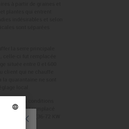
res à partir de graines et
et plantes qui entrent
dies indésirables et selon
picales sont séparées
fer la serre principale
, celle-ci fut remplacée
e située entre 0 et 600
client qui ne chauffe
à la quarantaine ne sont
églage local.
es dans ces conditions
l a donc était remplacé
re de commande (36-72 KW