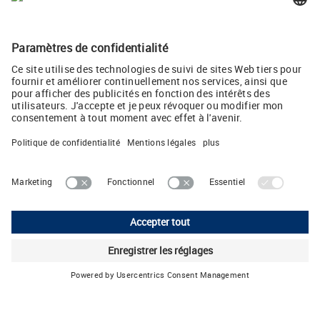
résistance aux chocs et aux vibrations a été testée. Les
grandes entreprises du secteur de l'industrie 4.0 comme Fives
Machining apprécient les solutions pertinentes
d'automatisation proposées par LÜTZE.
Twitter
Lütze AG
Oststrasse 2 • CH-8854 Siebnen
Téléphone: +41 55 450 23-23 • E-Mail:
info
(at)
luetze.ch
Mentions légales
Politique de Confidentialité
CGV
Configuration des cookies