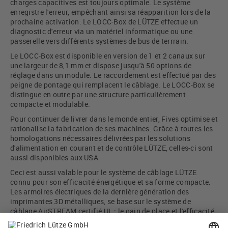
charges capacitives est toujours optimale. Le système
enregistre l'erreur, empêchant ainsi sa réapparition lors de la
prochaine activation. Le LOCC-Box de LÜTZE effectue un
diagnostic d'erreur via un matériel informatique ou une
passerelle vers différents systèmes de bus de terrrain.
Le LOCC-Box est disponible en version de 1 et 2 canaux sur
une largeur de 8,1 mm et dispose jusqu'à 50 options de
réglage dans un module. Le raccordement est effectué par des
peigne de pontage qui remplacent le câblage. Le LOCC-Box se
distingue en outre par une structure particulièrement
compacte et modulable.
Pour continuer de livrer dans le monde entier, Fives optimise et
rationalise la fabrication de ses machines. Grâce à toutes les
homologations nécessaires délivrées par les solutions
d'alimentation en courant et de contrôle LÜTZE, celles-ci sont
aussi disponibles aux USA.
Ceci est aussi valable pour le système de câblage LÜTZE
connu pour son efficacité énergétique et sa forme compacte.
Les armoires électriques de la dernière génération des
imprimantes 3D métalliques, se base sur le système de
câblage AirSTREAM certifié UL : le gain de place et l'efficacité
en énergie permettent d'optimiser le design des châssis, la