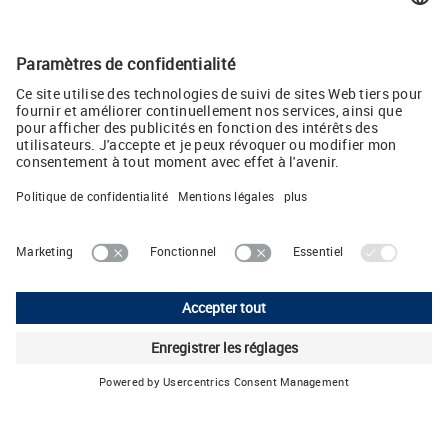
AirSTREAM qui a été considérablement étendue.
Auteur : Jessica Stoll, ingénieur technico-commerciale Friedrich Lütze
GmbH
Twitter
Lütze AG
Oststrasse 2 • CH-8854 Siebnen
Téléphone: +41 55 450 23-23 • E-Mail:
info
(at)
luetze.ch
Mentions légales
Politique de Confidentialité
CGV
Configuration des cookies