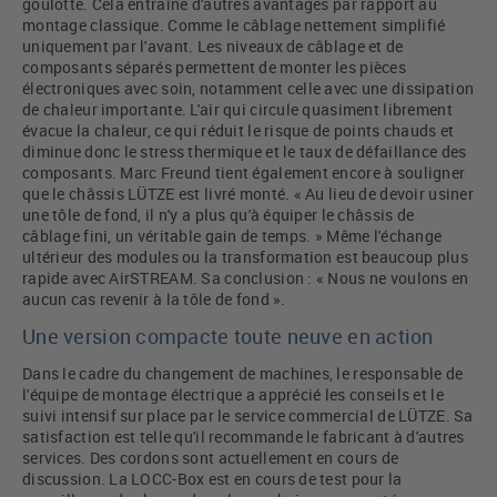
goulotte. Cela entraîne d'autres avantages par rapport au
montage classique. Comme le câblage nettement simplifié
uniquement par l'avant. Les niveaux de câblage et de
composants séparés permettent de monter les pièces
électroniques avec soin, notamment celle avec une dissipation
de chaleur importante. L'air qui circule quasiment librement
évacue la chaleur, ce qui réduit le risque de points chauds et
diminue donc le stress thermique et le taux de défaillance des
composants. Marc Freund tient également encore à souligner
que le châssis LÜTZE est livré monté. « Au lieu de devoir usiner
une tôle de fond, il n'y a plus qu'à équiper le châssis de
câblage fini, un véritable gain de temps. » Même l'échange
ultérieur des modules ou la transformation est beaucoup plus
rapide avec AirSTREAM. Sa conclusion : « Nous ne voulons en
aucun cas revenir à la tôle de fond ».
Une version compacte toute neuve en action
Dans le cadre du changement de machines, le responsable de
l'équipe de montage électrique a apprécié les conseils et le
suivi intensif sur place par le service commercial de LÜTZE. Sa
satisfaction est telle qu'il recommande le fabricant à d'autres
services. Des cordons sont actuellement en cours de
discussion. La LOCC-Box est en cours de test pour la