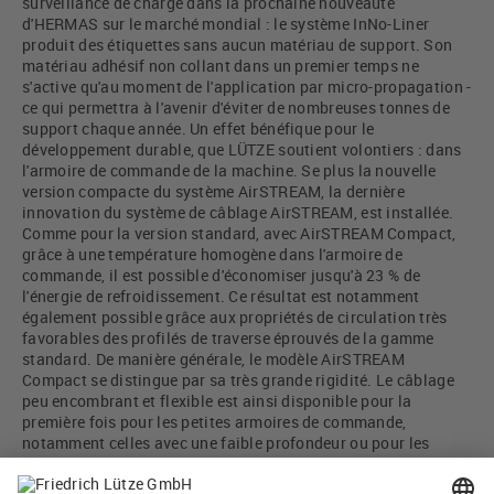
surveillance de charge dans la prochaine nouveauté
d'HERMAS sur le marché mondial : le système InNo-Liner
produit des étiquettes sans aucun matériau de support. Son
matériau adhésif non collant dans un premier temps ne
s'active qu'au moment de l'application par micro-propagation -
ce qui permettra à l'avenir d'éviter de nombreuses tonnes de
support chaque année. Un effet bénéfique pour le
développement durable, que LÜTZE soutient volontiers : dans
l'armoire de commande de la machine. Se plus la nouvelle
version compacte du système AirSTREAM, la dernière
innovation du système de câblage AirSTREAM, est installée.
Comme pour la version standard, avec AirSTREAM Compact,
grâce à une température homogène dans l'armoire de
commande, il est possible d'économiser jusqu'à 23 % de
l'énergie de refroidissement. Ce résultat est notamment
également possible grâce aux propriétés de circulation très
favorables des profilés de traverse éprouvés de la gamme
standard. De manière générale, le modèle AirSTREAM
Compact se distingue par sa très grande rigidité. Le câblage
peu encombrant et flexible est ainsi disponible pour la
première fois pour les petites armoires de commande,
notamment celles avec une faible profondeur ou pour les
armoires spéciales montées dans les installations. Pour les
accessoires, l'utilisateur peut se fier à la très vaste gamme