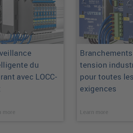
veillance
Branchements
elligente du
tension indust
rant avec LOCC-
pour toutes le
x
exigences
n more
Learn more