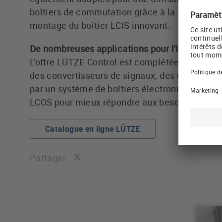
boîtiers de commutation grâce à la faible hau
montage du boîtier LCIS innovant.
De nombreuses applications pour l'IIOT
L'offre LÜTZE Control est complétée par des s
des convertisseurs de signaux, des coupleurs 
par un système de boîtiers électroniques mod
LCOS pour mieux répondre aux besoins des cli
Catalogue en ligne LÜTZE
Partager :