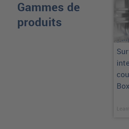
Gammes de
produits
Sur
int
cou
Bo
Lear