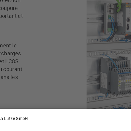
rotection
 coupure
portant et
ment le
urcharges
 et LCOS
du courant
dans les
.
our la
nt
des