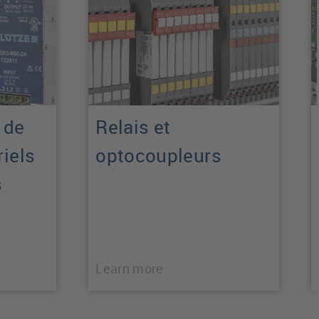
 de
Relais et
riels
optocoupleurs
s
Learn more