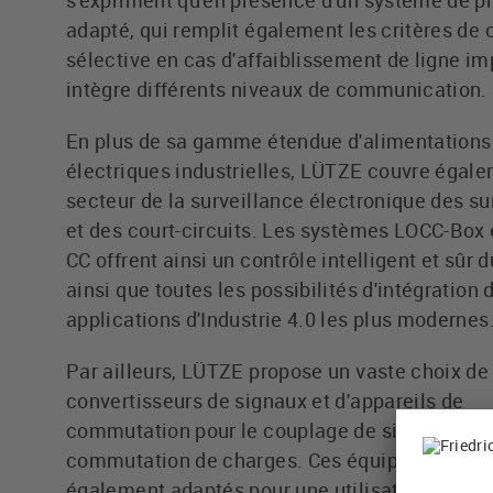
s'expriment qu'en présence d'un système de p
adapté, qui remplit également les critères de
sélective en cas d'affaiblissement de ligne im
intègre différents niveaux de communication.
En plus de sa gamme étendue d'alimentations
électriques industrielles, LÜTZE couvre égale
secteur de la surveillance électronique des s
et des court-circuits. Les systèmes LOCC-Box
CC offrent ainsi un contrôle intelligent et sûr 
ainsi que toutes les possibilités d'intégration 
applications d'Industrie 4.0 les plus modernes
Par ailleurs, LÜTZE propose un vaste choix de
convertisseurs de signaux et d'appareils de
commutation pour le couplage de signaux et p
commutation de charges. Ces équipements so
également adaptés pour une utilisation dans 