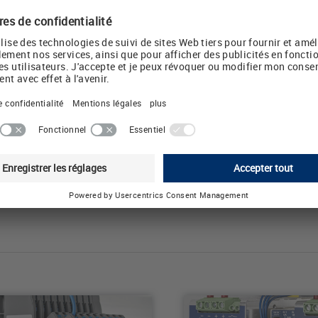
teur de
witchs,
de bus et
ulaires
ents.