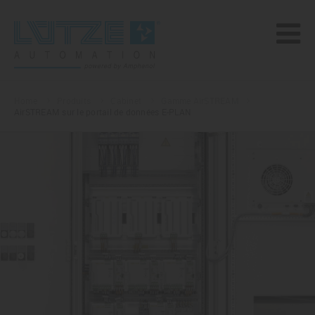
Home
Produits
Cabinet
Gamme AirSTREAM
AirSTREAM sur le portail de données E-PLAN