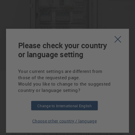
Please check your country
or language setting
Your current settings are different from
those of the requested page.
Would you like to change to the suggested
AirSTREAM sur le portail de
country or language setting?
données E-PLAN
Change to International English
Choose other country / language
Le système de câblage LÜTZE AirSTREAM est désormais
disponible sur le portail de données EPLAN. La conception
technique de tous les modules AirSTREAM standard devient