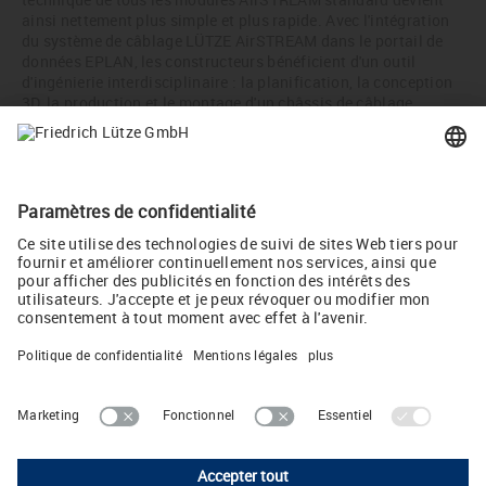
ainsi nettement plus simple et plus rapide. Avec l'intégration
du système de câblage LÜTZE AirSTREAM dans le portail de
données EPLAN, les constructeurs bénéficient d'un outil
d'ingénierie interdisciplinaire : la planification, la conception
3D, la production et le montage d'un châssis de câblage
AirSTREAM fusionnent dans une base de données homogène
et permettent de mettre en place des procédés normalisés, des
procédures automatisées et des flux de travail continus. Les
mises à jour des composants sont effectuées de façon
autonome via le portail de données EPLAN. Les délais de
fabrication d'un châssis LÜTZE AirSTREAM sont donc réduits,
ce qui permet d'accélérer la mise en place.
Partager :
Lütze AG
Oststrasse 2 • CH-8854 Siebnen