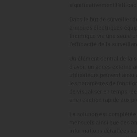
significativement l'efficac
Dans le but de surveiller 
armoires électriques équi
thermique via une seule u
l'efficacité de la surveil
Un élément central de la s
d'avoir un accès externe a
utilisateurs peuvent ains
les paramètres de fonctio
de visualiser en temps rée
une réaction rapide aux p
La solution est complétée 
mensuels ainsi que des an
informations détaillées su