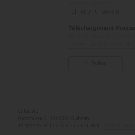
info
(at)
luetze.de
Tél +49 7151 6053-0
Téléchargement Press
AirTemp Controller (JPG, 
Tableau de bord AirTEMP 
Twitter
Lütze AG
Oststrasse 2 • CH-8854 Siebnen
Téléphone: +41 55 450 23-23 • E-Mail:
info
(at)
luetze