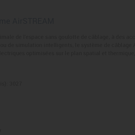
tème AirSTREAM
timale de l'espace sans goulotte de câblage, à des ac
n ou de simulation intelligents, le système de câblag
ectriques optimisées sur le plan spatial et thermique
is): 3027
y