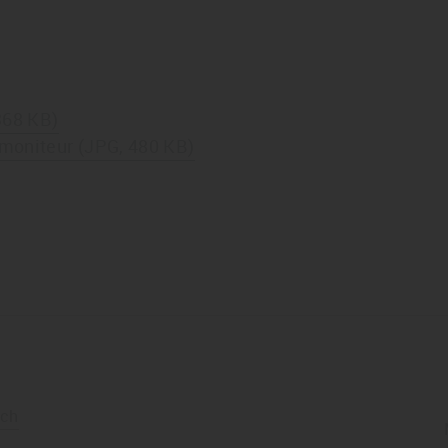
e
368 KB)
moniteur (JPG, 480 KB)
.ch