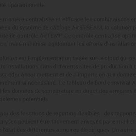
ité opérationnelle.
de manière centralisée et efficace les combinaisons en
pées du système de câblage AirSTREAM, la solution p
nité de contrôle AirTEMP. Ce contrôle centralisé opt
lance, mais minimise également les efforts d'installati
olution est l'implémentation basée sur le cloud qui p
ux installations dans différents sites de production à
i accéder à tout moment et de n'importe où aux donnée
nnement si nécessaire. Le tableau de bord convivial
l les données de température en direct des armoires él
roblèmes potentiels.
par des fonctions de reporting flexibles : des rappor
alyses peuvent être facilement envoyés par e-mail et
r l'état des différentes armoires électriques. Un autre