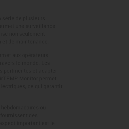
 série de plusieurs
ermet une surveillance
imise non seulement
on et de maintenance.
ermet aux opérateurs
 travers le monde. Les
s pertinentes et adapter
 AirTEMP Monitor permet
ectriques, ce qui garantit
ts hebdomadaires ou
 fournissent des
 aspect important est le