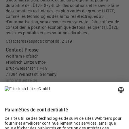
durabilité de LÜTZE SkyBLUE, des solutions et le savoir-faire
des domaines techniques les plus variés du groupe LÜTZE,
comme les technologies des armoires électriques ou
d'automatisation, sont associés en synergie. L'objectif est de
consolider la position économique de tous les clients LÜTZE
avec des produits et des solutions durables.
Caractères (espace compris): 2 319
Contact Presse
Wolfram Hofelich
Friedrich Lütze GmbH
Bruckwiesenstr. 17-19
71384 Weinstadt, Germany
info
(at)
luetze.de
Tél +49 7151 6053-0
Téléchargement Presse
SILFLEX - Câble de convertisseur de fréquence (JPG, 1 MB)
Twitter