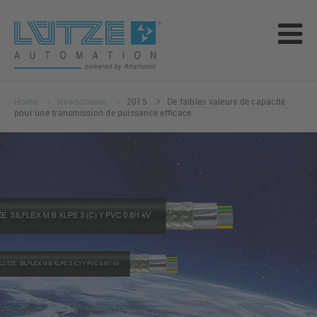
Home
Newsstream
2015
De faibles valeurs de capacité
pour une transmission de puissance efficace