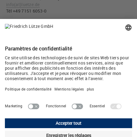
info
(at)
luetze.de
Tél +49 7151 6053-0
Téléchargement Presse
Extension de LÜTZE aux États-Unis (JPG, 3 MB)
Lancement des travaux d'extension de LÜTZE aux États-Unis
(JPG, 482 KB)
Twitter
Lütze AG
Oststrasse 2 • CH-8854 Siebnen
Téléphone: +41 55 450 23-23 • E-Mail:
info
(at)
luetze.ch