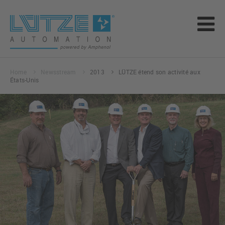
Home
Newsstream
2013
LÜTZE étend son activité aux
États-Unis