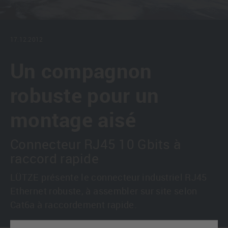
17.12.2012
Un compagnon
robuste pour un
montage aisé
Connecteur RJ45 10 Gbits à
raccord rapide
LÜTZE présente le connecteur industriel RJ45
Ethernet robuste, à assembler sur site selon
Cat6a à raccordement rapide.