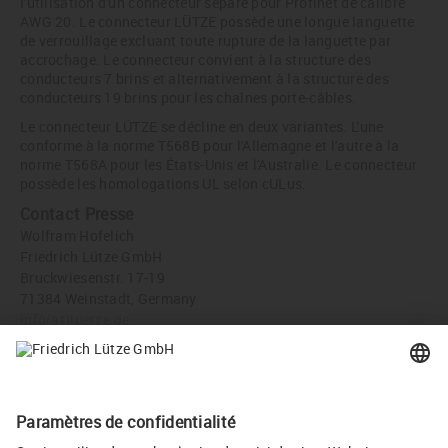
l'utilisation d'un connecteur séparé pour Profinet de calibre
AWG 20. Le connecteur LÜTZE possède une longue languette
de verrouillage excluant toute rupture de la languette par
accrochage. Le connecteur convient à la structure des
conducteurs 7 brins et alternativement à la structure des
conducteurs 19 brins pour les chaînes porte-câbles.
Le connecteur LÜTZE se décline en deux variantes. L'une
conforme à la norme T568B pour l'Allemagne et l'autre à la
norme T568A pour les États-Unis et l'Australie. Le connecteur
possède les homologations UL selon cULus.
Contact Presse
Wolfram Hofelich
Friedrich Lütze GmbH
Bruckwiesenstr. 17-19
71384 Weinstadt, Germany
info
(at)
luetze.de
Tél +49 7151 6053-0
Téléchargement Presse
Connecteur RJ45 10 Gbits à raccord rapide (JPG, 474 KB)