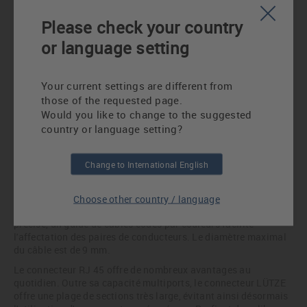
Please check your country
or language setting
Le nouveau connecteur RJ45 du spécialiste de
Your current settings are different from
l'automatisation LÜTZE, de Weinstadt, possède un boîtier
those of the requested page.
métallique entièrement blindé, compact et extrêmement
robuste. Le capuchon de protection supplémentaire protège
Would you like to change to the suggested
efficacement des contacts contre les salissures et les
country or language setting?
dommages jusqu'au montage sur site. Le degré de protection
IP 20 permet une utilisation en milieux industriels. La plage de
travail s'étend de -40°C à +70°C.
Change to International English
Le montage sur site est grandement facilité par la structure en
deux parties, composée du boîtier et de l'insert. Inutile
Choose other country / language
d'utiliser un outil spécial ou de couper les brins à la longueur
précise, un guide de câbles codés par couleurs facilite
l'affectation des paires de conducteurs. Le diamètre maximal
du câble est de 9 mm.
Le connecteur RJ 45 offre de nombreux avantages au
quotidien. Outre sa capacité multiports, le connecteur LÜTZE
offre une plage de sections très large, évitant ainsi désormais