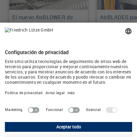
El nuevo AirBLOWER de
AirBLADES par
LÜTZE para un clima
refrigeración 
homogéneo en el armario
el cuadro eléc
de distribución
Learn more
Learn more
LUTZE, S.L.
Camps i Fabrés 11, 1° 2° • E-08006 Barcelona
Teléphone: +34 93 285 7480 • E-Mail:
info
(at)
lutze.es