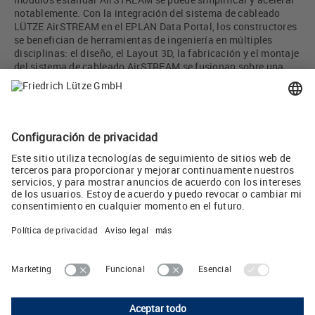
notablemente. Con la integración del sistema de cableado
LÜTZE AirSTREAM en el EPLAN Data Portal, los constructores
se benefician de herramientas de ingeniería en múltiples
disciplinas: el diseño, el Layout 3D, la fabricación y el montaje
del sistema de cableado AirSTREAM se fusionan sobre una
base de datos uniforme y permiten procedimientos
estandarizados, procesos automatizados y workflows
continuos. Las actualizaciones de las piezas se realizan
automáticamente a través del EPLAN Data Portal. Como
consecuencia de ello se minimiza el tiempo de proyecto y
fabricación de un marco LÜTZE AirSTREAM, pudiendo
adelantarse así el lanzamiento al mercado.
Compartir :
LUTZE, S.L.
Camps i Fabrés 11, 1° 2° • E-08006 Barcelona