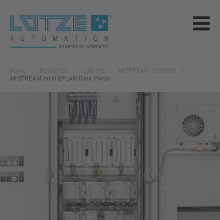
Home
Productos
Cabinet
AirSTREAM al detalle
AirSTREAM en el EPLAN Data Portal