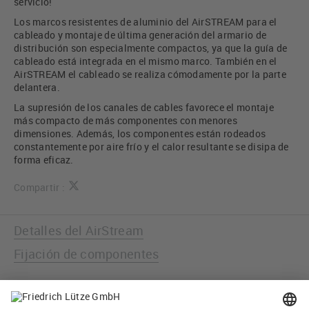
servicio!
Los marcos resistentes de aluminio del AirSTREAM para el
cableado y montaje de última generación del armario de
distribución son especialmente compactos, ya que la guía de
cableado está integrada en el mismo marco. También en el
AirSTREAM el cableado se realiza cómodamente por la parte
delantera.
La supresión de los canales de cables favorece el montaje
más compacto de más componentes con menores
dimensiones. Además, los componentes están rodeados
constantemente por aire frío y el calor resultante se disipa de
forma eficaz.
Compartir :
Detalles del AirStream
Fijación de componentes
Montaje del AirSTREAM