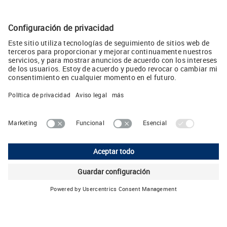
Accesorios AirSTREAM
Elección del perfil
AirSTREAM en el EPLAN Data Portal
LUTZE, S.L.
Camps i Fabrés 11, 1° 2° • E-08006 Barcelona
Teléphone: +34 93 285 7480 • E-Mail:
info
(at)
lutze.es
Pie editorial
Declaración de protección de datos
Política de cookies