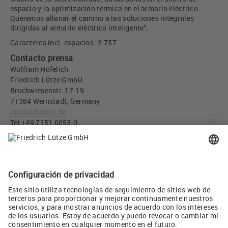
espacio y la optimización térmica en el armario eléctrico.
Queremos allanar el camino a las soluciones integrales
dirigidas al armario eléctrico inteligente".
Caracteres incl. espacios: 2.757
Contacto prensa
Wolfram Hofelich
Friedrich Lütze GmbH
Bruckwiesenstr. 17-19
71384 Weinstadt, Germany
info
(at)
luetze.de
Tel +49 7151 6053-0
Descargar imágen
El sistema AirSTREAM pasa a ser una plataforma abierta
(JPG, 2 MB)
Twitear