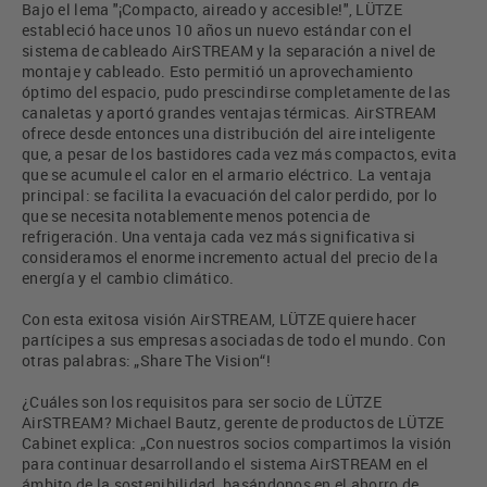
Bajo el lema "¡Compacto, aireado y accesible!", LÜTZE
estableció hace unos 10 años un nuevo estándar con el
sistema de cableado AirSTREAM y la separación a nivel de
montaje y cableado. Esto permitió un aprovechamiento
óptimo del espacio, pudo prescindirse completamente de las
canaletas y aportó grandes ventajas térmicas. AirSTREAM
ofrece desde entonces una distribución del aire inteligente
que, a pesar de los bastidores cada vez más compactos, evita
que se acumule el calor en el armario eléctrico. La ventaja
principal: se facilita la evacuación del calor perdido, por lo
que se necesita notablemente menos potencia de
refrigeración. Una ventaja cada vez más significativa si
consideramos el enorme incremento actual del precio de la
energía y el cambio climático.
Con esta exitosa visión AirSTREAM, LÜTZE quiere hacer
partícipes a sus empresas asociadas de todo el mundo. Con
otras palabras: „Share The Vision“!
¿Cuáles son los requisitos para ser socio de LÜTZE
AirSTREAM? Michael Bautz, gerente de productos de LÜTZE
Cabinet explica: „Con nuestros socios compartimos la visión
para continuar desarrollando el sistema AirSTREAM en el
ámbito de la sostenibilidad, basándonos en el ahorro de