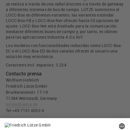
se realiza a través de una señal discreta o a través de gateway
a diferentes sistemas de bus de campo. LÜTZE suministra el
LOCC-Box en diferentes variantes: las variantes estándar
LOCC-Box-FB y LOCC-Box-Net ofrecen hasta 50 opciones de
ajuste. LOCC-Box-Net está diseñado para la comunicación
mediante diferentes buses de campo y, por tanto, es idóneo
para las aplicaciones Industria 4.0 o IIoT.
Los modelos con funcionalidades reducidas como LOCC-Box-
EC o el LOCC-Box-ED de dos canales ofrecen al usuario una
solución muy económica.
Caracteres incl. espacios: 3.224
Contacto prensa
Wolfram Hofelich
Friedrich Lütze GmbH
Bruckwiesenstr. 17-19
71384 Weinstadt, Germany
info
(at)
luetze.de
Tel +49 7151 6053-0
Descargar imágen
Los nuevos módulos LOCC-Box de LÜTZE - Control electrónico