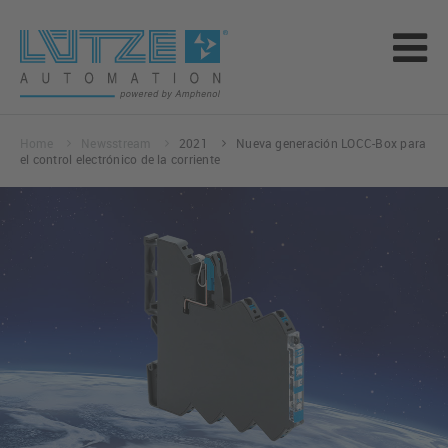
Home
Newsstream
2021
Nueva generación LOCC-Box para
el control electrónico de la corriente