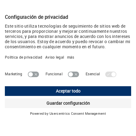
de la carga de hasta DC 10 A para las tareas de la industria
4.0 (JPG, 816 KB)
Twitear
LUTZE, S.L.
Camps i Fabrés 11, 1° 2° • E-08006 Barcelona
Teléphone: +34 93 285 7480 • E-Mail:
info
(at)
lutze.es
Pie editorial
Declaración de protección de datos
Política de cookies