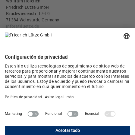
Wolfram Hofelich
Friedrich Lütze GmbH
Bruckwiesenstr. 17-19
71384 Weinstadt, Germany
info
(at)
luetze.de
Tel +49 7151 6053-0
Descargar imágen
Acoplador de bus LÜTZE LCOS 778000.1301 (JPG, 1 MB)
Twitear
LUTZE, S.L.
Camps i Fabrés 11, 1° 2° • E-08006 Barcelona