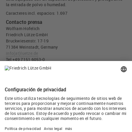
la entrada de polvo o humedad.
Caracteres incl. espacios: 1.697
Contacto prensa
Wolfram Hofelich
Friedrich Lütze GmbH
Bruckwiesenstr. 17-19
71384 Weinstadt, Germany
info
(at)
luetze.de
Tel +49 7151 6053-0
Descargar imágen
Conector empotrable RJ45 de LÜTZE ref. 492076 - LUTZE S.L.
(JPG, 823 KB)
Twitear