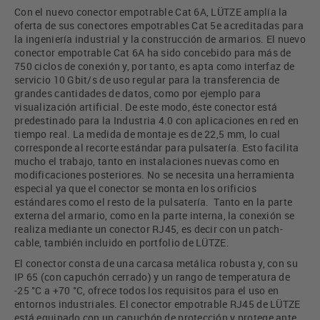
Con el nuevo conector empotrable Cat 6A, LÜTZE amplía la
oferta de sus conectores empotrables Cat 5e acreditadas para
la ingeniería industrial y la construcción de armarios. El nuevo
conector empotrable Cat 6A ha sido concebido para más de
750 ciclos de conexión y, por tanto, es apta como interfaz de
servicio 10 Gbit/s de uso regular para la transferencia de
grandes cantidades de datos, como por ejemplo para
visualización artificial. De este modo, éste conector está
predestinado para la Industria 4.0 con aplicaciones en red en
tiempo real. La medida de montaje es de 22,5 mm, lo cual
corresponde al recorte estándar para pulsatería. Esto facilita
mucho el trabajo, tanto en instalaciones nuevas como en
modificaciones posteriores. No se necesita una herramienta
especial ya que el conector se monta en los orificios
estándares como el resto de la pulsatería. Tanto en la parte
externa del armario, como en la parte interna, la conexión se
realiza mediante un conector RJ45, es decir con un patch-
cable, también incluido en portfolio de LÜTZE.
El conector consta de una carcasa metálica robusta y, con su
IP 65 (con capuchón cerrado) y un rango de temperatura de
-25 °C a +70 °C, ofrece todos los requisitos para el uso en
entornos industriales. El conector empotrable RJ45 de LÜTZE
está equipado con un capuchón de protección y protege ante