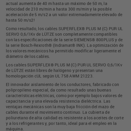
actual aumenta de 40 m hasta un máximo de 50 m, la
velocidad de 210 m/min a hasta 300 m/min y la posible
aceleración de 5 m/s2 a un valor extremadamente elevado de
hasta 50 m/s2!
Como resultado, los cables SUPERFLEX® PLUS M (C) PUR UL
SERVO 0,6/1Kv de LÜTZE son completamente compatibles
con las especificaciones de la serie SIEMENS® 800PLUS y de
la serie Bosch-Rexroth® (Indramat® INK). La optimización de
los valores mecánicos ha permitido modificar ligeramente el
diámetro de los cables.
Los cables SUPERFLEX® PLUS M (C) PUR UL SERVO 0,6/1Kv
de LÜTZE están libres de halógeno y presentan una
homologación cUL según UL 758 AWM 21223.
El innovador aislamiento de los conductores, fabricado con
polipropileno especial, da como resultado unas buenas
características eléctricas, como por ejemplo bajos valores de
capacitancia y una elevada resistencia dieléctrica. Las
ventajas mecánicas son la muy baja fricción del mazo de
cables durante el movimiento continuo. La cubierta de
poliuretano de alta calidad es resistente a los aceites de corte
y a los refrigerantes y, por tanto, ideal para el empleo en la
máquina.