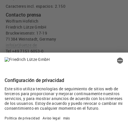
Caracteres incl. espacios: 2.150
Contacto prensa
Wolfram Hofelich
Friedrich Lütze GmbH
Bruckwiesenstr. 17-19
71384 Weinstadt, Germany
info
(at)
luetze.de
Tel +49 7151 6053-0
Descargar imágen
Cables SUPERFLEX® PLUS M (C) PUR UL SERVO 0,6/1Kv
(JPG, 612 KB)
Twitear