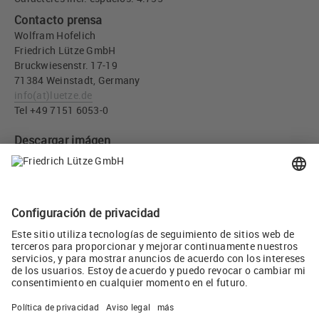
Contacto prensa
Wolfram Hofelich
Friedrich Lütze GmbH
Bruckwiesenstr. 17-19
71384 Weinstadt, Germany
info
(at)
luetze.de
Tel +49 7151 6053-0
Descargar imágen
LÜTZE - Economía y sostenibilidad van de la mano - 01 (JPG, 1
MB)
LÜTZE - Economía y sostenibilidad van de la mano - 02 (JPG,
36 KB)
Twitear