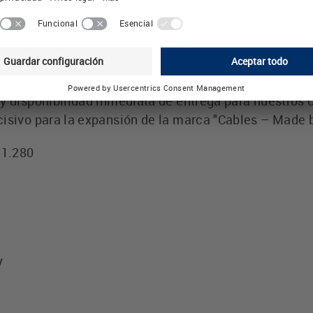
de numerosos cables, incluye también la ampliación 
ización industrial.
rente de ventas de Friedrich Lütze GmbH, también se
 la logística, y para ampliar el almacén central en W
y disponibilidad inmediata de entrega para nuestros 
cisivo para la expansión de la marca "Cables – Made 
 1.280
y