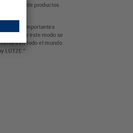
de la gama de productos
 hicieron importantes
einstadt: "De este modo se
clientes en todo el mundo.
by LÜTZE.“