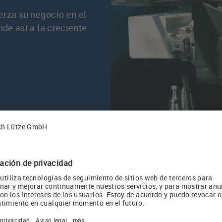
erza su negocio en el
nde así a la creciente
zación, LÜTZE está adaptando su cartera a las creci
o significativamente su línea de servicios y servici
ón del programa de cables en lugares de importancia e
anda cada vez mayor de una industria productora a n