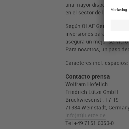
una mayor disponibilidad 
en el sector de la automat
Según OLAF Gerberding, ge
inversiones para optimizar
asegura un mejor servicio 
Para nosotros, un paso de
Caracteres incl. espacios:
Contacto prensa
Wolfram Hofelich
Friedrich Lütze GmbH
Bruckwiesenstr. 17-19
71384 Weinstadt, German
info
(at)
luetze.de
Tel +49 7151 6053-0