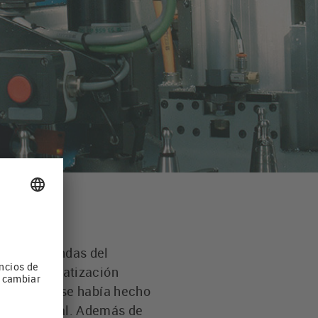
entes demandas del
os de automatización
stratégica se había hecho
ivel mundial. Además de