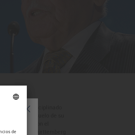
perseverante, disciplinado
los pies en el suelo de su
e galardonado con el
a región Baden-Württemberg