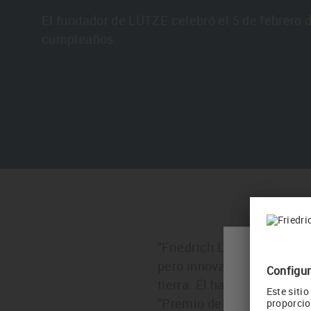
El fundador de LÜTZE celebró el 5 de febrero 
cumpleaños.
"Friedrich Lütze es una per
Please 
pero innovador y abierto a
tierra. Él ha hecho histor
"Premio del Fundador por 
Your curren