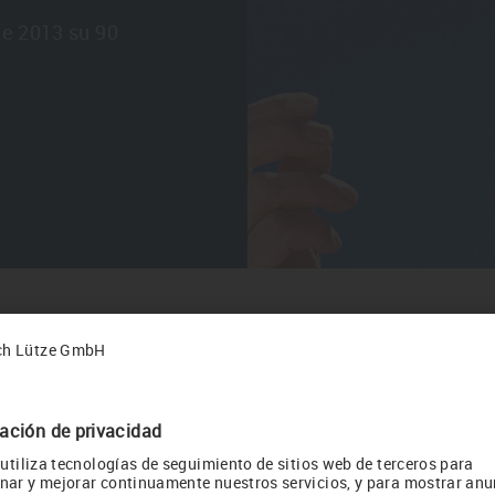
de 2013 su 90
sona típica de nuestro país: trabajador, inteligente, 
check your country or language setting
 lo nuevo, con una mirada al mundo, pero siempre con 
ia con su empresa." De esta manera, en el año 2007 fu
su trayectoria de toda una vida" por el gobierno de l
t settings are different from those of the requested page.