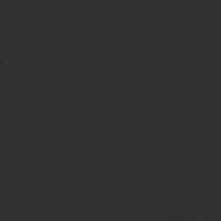
y
s
Pie editorial
Decl