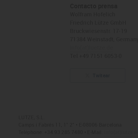
Contacto prensa
Wolfram Hofelich
Friedrich Lütze GmbH
Bruckwiesenstr. 17-19
71384 Weinstadt, German
info
(at)
luetze.de
Tel +49 7151 6053-0
Twitear
LUTZE, S.L.
Camps i Fabrés 11, 1° 2° • E-08006 Barcelona
Teléphone: +34 93 285 7480 • E-Mail:
info
(at)
lutze.e