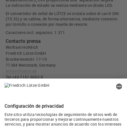
La indicación de estado se realiza mediante un diodo LED.
El convertidor de señal de LÜTZE se instala sobre el carril DIN
(TS 35) y se cablea, de forma alternativa, mediante conexión
por tornillo o conexión por muelle de resorte.
Caracteres incl. espacios: 1.371
Contacto prensa
Wolfram Hofelich
Friedrich Lütze GmbH
Bruckwiesenstr. 17-19
71384 Weinstadt, Germany
info
(at)
luetze.de
Tel +49 7151 6053-0
Descargar imágen
Convertidor de señal Microcompact LCON Nº. art. 750322 /
751322 (JPG, 485 KB)
Twitear