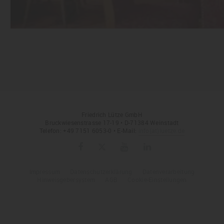
03.01.2013
Azubis on tour – LÜTZE England Vol. 2
mehr
Friedrich Lütze GmbH
Bruckwiesenstrasse 17-19 • D-71384 Weinstadt
Telefon: +49 7151 6053-0 • E-Mail:
info
(at)
luetze.de
Impressum
Datenschutzerklärung
Datenverarbeitung
Hinweisgebersystem
AGB
Cookie-Einstellungen