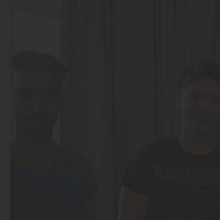
So wurde Ich Ausbildungsbotschafter bei LÜTZE und so kanns
mehr