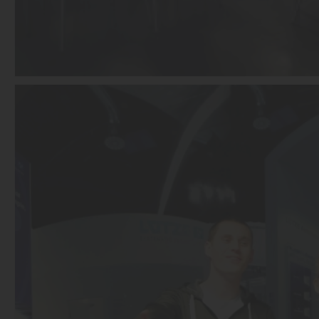
08.02.2013
„Blau machen“ will bei der Firma LÜTZE keiner!
mehr