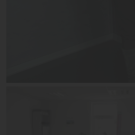
28.03.2013
Der Osterhase bei LÜTZE bringt viele neue Eindrücke
mehr