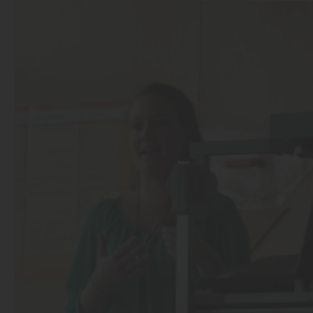
28.06.2013
Da geht was die Bildungspartnerschaft mit der Reinhold-Näge
mehr