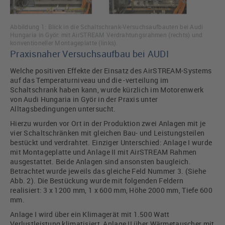
Abbildung 1: Blick in die Schaltschrank-Versuchsaufbauten bei Audi
Hungaria in Györ: mit AirSTREAM Verdrahtungsrahmen (rechts) und
konventioneller Montageplatte (links).
Praxisnaher Versuchsaufbau bei AUDI
Welche positiven Effekte der Einsatz des AirSTREAM-Systems
auf das Temperaturniveau und die -verteilung im
Schaltschrank haben kann, wurde kürzlich im Motorenwerk
von Audi Hungaria in Györ in der Praxis unter
Alltagsbedingungen untersucht.
Hierzu wurden vor Ort in der Produktion zwei Anlagen mit je
vier Schaltschränken mit gleichen Bau- und Leistungsteilen
bestückt und verdrahtet. Einziger Unterschied: Anlage I wurde
mit Montageplatte und Anlage II mit AirSTREAM Rahmen
ausgestattet. Beide Anlagen sind ansonsten baugleich.
Betrachtet wurde jeweils das gleiche Feld Nummer 3. (Siehe
Abb. 2). Die Bestückung wurde mit folgenden Feldern
realisiert: 3 x 1200 mm, 1 x 600 mm, Höhe 2000 mm, Tiefe 600
mm.
Anlage I wird über ein Klimagerät mit 1.500 Watt
Verlustleistung klimatisiert, Anlage II über Wärmetauscher mit