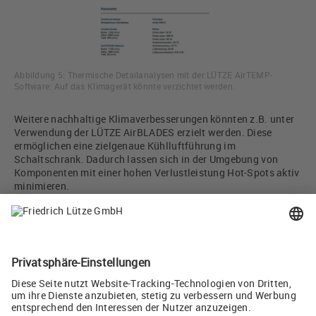
Abbildung 5: Thermische Detailanalysen mit der LÜTZE AirTEMP-
Software: Auf das Klimagerät könnte verzichtet werden.
Weitere nachhaltige Klimaverbesserungen könnten z.B. unter
Verwendung der LÜTZE AirBLADES erzielt werden. Diese
ermöglichen eine zielgenaue Kühlluftführung im
Schaltschrank. Dadurch lassen sich in der Umgebung von
Komponenten mit einer hohen Verlustleistung Hot-Spots aktiv
minimieren.
Autor: Michael Bautz, Produktmanager Cabinet-Solutions Friedrich
LÜTZE GmbH
Twittern