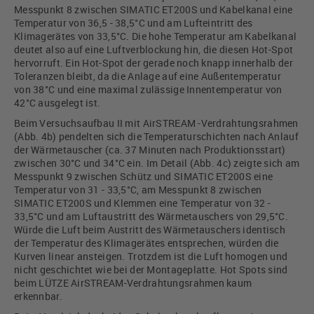
Messpunkt 8 zwischen SIMATIC ET200S und Kabelkanal eine
Temperatur von 36,5 - 38,5°C und am Lufteintritt des
Klimagerätes von 33,5°C. Die hohe Temperatur am Kabelkanal
deutet also auf eine Luftverblockung hin, die diesen Hot-Spot
hervorruft. Ein Hot-Spot der gerade noch knapp innerhalb der
Toleranzen bleibt, da die Anlage auf eine Außentemperatur
von 38°C und eine maximal zulässige Innentemperatur von
42°C ausgelegt ist.
Beim Versuchsaufbau II mit AirSTREAM -Verdrahtungsrahmen
(Abb. 4b) pendelten sich die Temperaturschichten nach Anlauf
der Wärmetauscher (ca. 37 Minuten nach Produktionsstart)
zwischen 30°C und 34°C ein. Im Detail (Abb. 4c) zeigte sich am
Messpunkt 9 zwischen Schütz und SIMATIC ET200S eine
Temperatur von 31 - 33,5°C, am Messpunkt 8 zwischen
SIMATIC ET200S und Klemmen eine Temperatur von 32 -
33,5°C und am Luftaustritt des Wärmetauschers von 29,5°C.
Würde die Luft beim Austritt des Wärmetauschers identisch
der Temperatur des Klimagerätes entsprechen, würden die
Kurven linear ansteigen. Trotzdem ist die Luft homogen und
nicht geschichtet wie bei der Montageplatte. Hot Spots sind
beim LÜTZE AirSTREAM-Verdrahtungsrahmen kaum
erkennbar.