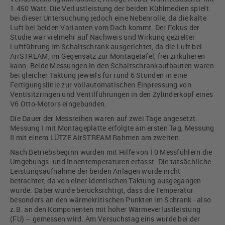
1.450 Watt. Die Verlustleistung der beiden Kühlmedien spielt
bei dieser Untersuchung jedoch eine Nebenrolle, da die kalte
Luft bei beiden Varianten vom Dach kommt. Der Fokus der
Studie war vielmehr auf Nachweis und Wirkung gezielter
Luftführung im Schaltschrank ausgerichtet, da die Luft bei
AirSTREAM, im Gegensatz zur Montagetafel, frei zirkulieren
kann. Beide Messungen in den Schaltschrankaufbauten waren
bei gleicher Taktung jeweils für rund 6 Stunden in eine
Fertigungslinie zur vollautomatischen Einpressung von
Ventisitzringen und Ventilführungen in den Zylinderkopf eines
V6 Otto-Motors eingebunden.
Die Dauer der Messreihen waren auf zwei Tage angesetzt.
Messung I mit Montageplatte erfolgte am ersten Tag, Messung
II mit einem LÜTZE AirSTREAM Rahmen am zweiten.
Nach Betriebsbeginn wurden mit Hilfe von 10 Messfühlern die
Umgebungs- und Innentemperaturen erfasst. Die tatsächliche
Leistungsaufnahme der beiden Anlagen wurde nicht
betrachtet, da von einer identischen Taktung ausgegangen
wurde. Dabei wurde berücksichtigt, dass die Temperatur
besonders an den wärmekritischen Punkten im Schrank - also
z.B. an den Komponenten mit hoher Wärmeverlustleistung
(FU) – gemessen wird. Am Versuchstag eins wurde bei der