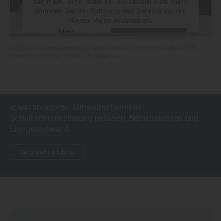
sammeln. Bitte lesen Sie die Details durch und
stimmen Sie der Nutzung des Service zu, um
dieses Video anzusehen.
Mehr
Akzeptieren
Informationen
LÜTZE Produktmarktmanager Bernd Hütter erklärt den AirBLOWER
powered by
Usercentrics Consent Management
Lüfter für ein gutes Schaltschrankklima
Platform
Umweltschonende
KLIMAFREUNDLICH:
Schaltschrankplanung reduziert Betriebskosten und
Energieaufwand
Jetzt mehr erfahren