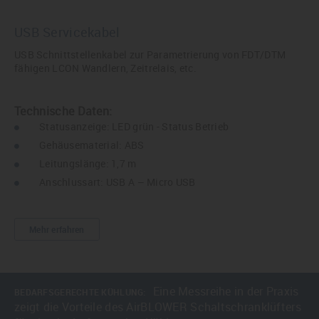
USB Servicekabel
USB Schnittstellenkabel zur Parametrierung von FDT/DTM
fähigen LCON Wandlern, Zeitrelais, etc.
Technische Daten:
Statusanzeige: LED grün - Status Betrieb
Gehäusematerial: ABS
Leitungslänge: 1,7 m
Anschlussart: USB A – Micro USB
Mehr erfahren
Eine Messreihe in der Praxis
BEDARFSGERECHTE KÜHLUNG:
zeigt die Vorteile des AirBLOWER Schaltschranklüfters