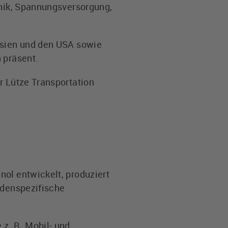
hnik, Spannungsversorgung,
 Asien und den USA sowie
 präsent.
r Lütze Transportation
nol entwickelt, produziert
ndenspezifische
z. B. Mobil- und