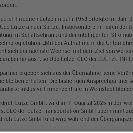
worden.
urch Friedrich Lütze im Jahr 1958 erfolgte im Jahr 
do Lütze an der Spitze. Insbesondere in Teilen der B
htung im Schaltschrank und der intelligenten Strom
chnologieführer. „Mit der Aufnahme in die Unterneh
t sich der nächste Wechsel mit dem Ziel von weite
darüber hinaus.“, so Udo Lütze, CEO der LUETZE IN
partner ergeben sich aus der Übernahme keine Verä
he bleiben erhalten. Die bisherigen Ansprechpartner 
andorte inklusive Firmenzentrale in Weinstadt bleibe
iedrich Lütze GmbH, wird im 1. Quartal 2025 in den w
is, CEO der Lütze Transportation GmbH übernimmt zus
edrich Lütze GmbH und wird während der Übergangszei