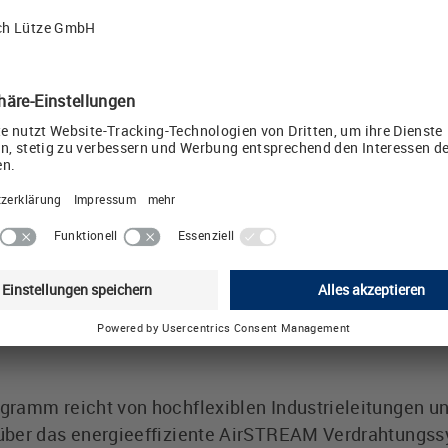
nsseite unter
https://www.luetze.com/de-de/unterneh
tze-gruppe-faq
wurde ein FAQ-Bereich zur Beantwortu
ruppe:
eit 1958 - Mit unzähligen Pionierleistungen und Pate
 in der Branche. Die Friedrich Lütze GmbH in Weinsta
TZE INTERNATIONAL GROUP und spielt mit seinem Ver
r Entwicklungs- und Forschungsabteilung innerhalb 
gramm reicht von hochflexiblen Industrieleitungen u
über das energieeffiziente AirSTREAM Verdrahtungss