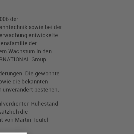
2006 der
ahntechnik sowie bei der
überwachung entwickelte
mensfamilie der
rem Wachstum in den
TERNATIONAL Group.
nderungen. Die gewohnte
sowie die bekannten
n unverändert bestehen.
ohlverdienten Ruhestand
ätzlich die
t von Martin Teufel