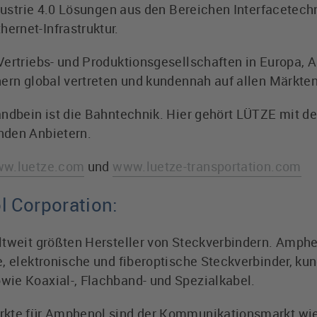
Industrie 4.0 Lösungen aus den Bereichen Interfacetec
rnet-Infrastruktur.
Vertriebs- und Produktionsgesellschaften in Europa,
nern global vertreten und kundennah auf allen Märkten
andbein ist die Bahntechnik. Hier gehört LÜTZE mit de
nden Anbietern.
w.luetze.com
und
www.luetze-transportation.com
 Corporation:
ltweit größten Hersteller von Steckverbindern. Amphe
e, elektronische und fiberoptische Steckverbinder, ku
ie Koaxial-, Flachband- und Spezialkabel.
rkte für Amphenol sind der Kommunikationsmarkt wie 