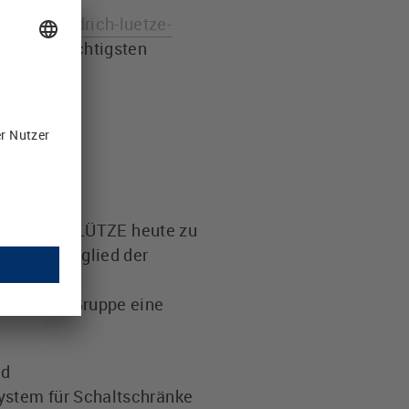
men/friedrich-luetze-
ng der wichtigsten
nten gehört LÜTZE heute zu
dt ist Mitglied der
trieb, den
der LÜTZE Gruppe eine
nd
ystem für Schaltschränke