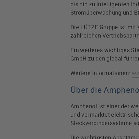
bis hin zu intelligenten 
Stromüberwachung und Ethe
Die LÜTZE Gruppe ist mit 
zahlreichen Vertriebspart
Ein weiteres wichtiges St
GmbH zu den global führe
Weitere Informationen:
ww
Über die Amphenol
Amphenol ist einer der we
und vermarktet elektrisch
Steckverbindersysteme sow
Die wichtigsten Absatzmä