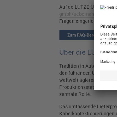
Auf de LÜTZE Unternehme
gmbh/uebernahme-der-lue
Fragen eingerichtet.
Zum FAQ-Bereich
Über die LÜTZE G
Tradition in Automation s
den führenden Unternehmen
weltweit agierenden LUE
Produktionsstätten und de
zentrale Rolle.
Das umfassende Lieferpro
Kabelkonfektionierungen 