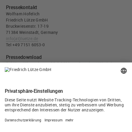
Pressekontakt
Wolfram Hofelich
Friedrich Lütze GmbH
Bruckwiesenstr. 17-19
71384 Weinstadt, Germany
info
(at)
luetze.de
Tel +49 7151 6053-0
Pressedownload
Schlüsselübergabe am 13.8.2019 am Standort Köln (v.l.n.r.:
Bernhard Kurka, Frank Josef Krüger, Udo Lütze, Andre
Kengerter) (JPG, 3 MB)
Twittern