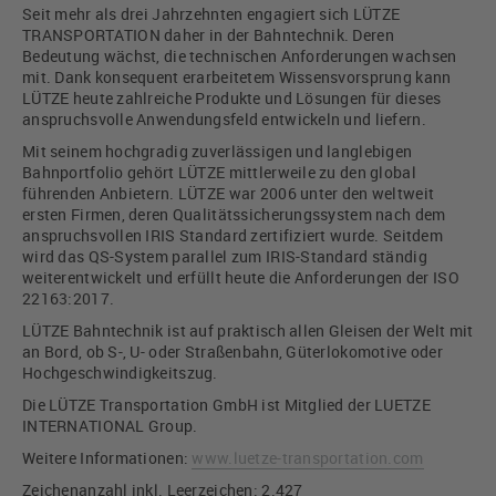
Seit mehr als drei Jahrzehnten engagiert sich LÜTZE
TRANSPORTATION daher in der Bahntechnik. Deren
Bedeutung wächst, die technischen Anforderungen wachsen
mit. Dank konsequent erarbeitetem Wissensvorsprung kann
LÜTZE heute zahlreiche Produkte und Lösungen für dieses
anspruchsvolle Anwendungsfeld entwickeln und liefern.
Mit seinem hochgradig zuverlässigen und langlebigen
Bahnportfolio gehört LÜTZE mittlerweile zu den global
führenden Anbietern. LÜTZE war 2006 unter den weltweit
ersten Firmen, deren Qualitätssicherungssystem nach dem
anspruchsvollen IRIS Standard zertifiziert wurde. Seitdem
wird das QS-System parallel zum IRIS-Standard ständig
weiterentwickelt und erfüllt heute die Anforderungen der ISO
22163:2017.
LÜTZE Bahntechnik ist auf praktisch allen Gleisen der Welt mit
an Bord, ob S-, U- oder Straßenbahn, Güterlokomotive oder
Hochgeschwindigkeitszug.
Die LÜTZE Transportation GmbH ist Mitglied der LUETZE
INTERNATIONAL Group.
Weitere Informationen:
www.luetze-transportation.com
Zeichenanzahl inkl. Leerzeichen: 2.427