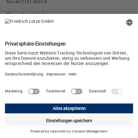
Tel +49 7151 6053-0
Pressedownload
Redundant Management Modul 50 A Art. Nr.: 722999 (JPG, 1
MB)
Twittern
Friedrich Lütze GmbH
Bruckwiesenstrasse 17-19 • D-71384 Weinstadt
Telefon: +49 7151 6053-0 • E-Mail:
info
(at)
luetze.de