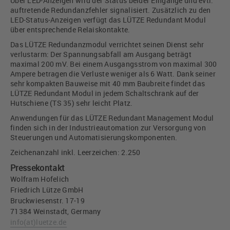
Über LED-Anzeigen wird der Status beider Eingänge und evtl.
auftretende Redundanzfehler signalisiert. Zusätzlich zu den
LED-Status-Anzeigen verfügt das LÜTZE Redundant Modul
über entsprechende Relaiskontakte.
Das LÜTZE Redundanzmodul verrichtet seinen Dienst sehr
verlustarm: Der Spannungsabfall am Ausgang beträgt
maximal 200 mV. Bei einem Ausgangsstrom von maximal 300
Ampere betragen die Verluste weniger als 6 Watt. Dank seiner
sehr kompakten Bauweise mit 40 mm Baubreite findet das
LÜTZE Redundant Modul in jedem Schaltschrank auf der
Hutschiene (TS 35) sehr leicht Platz.
Anwendungen für das LÜTZE Redundant Management Modul
finden sich in der Industrieautomation zur Versorgung von
Steuerungen und Automatisierungskomponenten.
Zeichenanzahl inkl. Leerzeichen: 2.250
Pressekontakt
Wolfram Hofelich
Friedrich Lütze GmbH
Bruckwiesenstr. 17-19
71384 Weinstadt, Germany
info
(at)
luetze.de