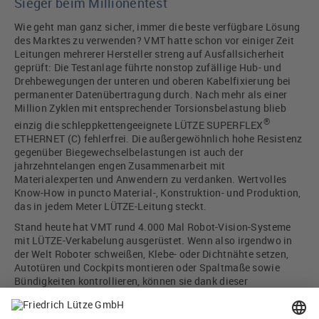
Sieger beim Millionentest
Wie geht man ganz sicher, immer die beste verfügbare Lösung
des Marktes zu verwenden? VMT hatte schon vor einiger Zeit
Leitungen mehrerer Hersteller streng auf Ausfallsicherheit
geprüft: Die Testanlage führte nonstop zufällige Hub- und
Drehbewegungen der unteren und oberen Kabelfixierung bei
permanenter Datenübertragung durch. Nach mehr als einer
Million Zyklen mit entsprechender Torsionsbelastung blieb
®
einzig die schleppkettengeeignete LÜTZE SUPERFLEX
ETHERNET (C) fehlerfrei. Die außergewöhnlich hohe Resistenz
gegenüber Biegewechselbelastungen ist auch der
jahrzehntelangen engen Zusammenarbeit mit
Materialexperten und Anwendern zu verdanken. Wertvolles
Know-How in puncto Material-, Konstruktion- und Produktion,
das in jedem Meter LÜTZE-Leitung steckt.
Stand heute hat VMT rund 4.000 Mal Robot-Vision-Systeme
mit LÜTZE-Verkabelung ausgerüstet. Wenn also irgendwo in
der Welt Roboter schweißen, Klebe- oder Dichtnähte setzen,
Autotüren und Cockpits montieren oder Spaltmaße sowie
Bündigkeiten kontrollieren, können sie dank dieser
Teamlösung ganz genau hinsehen.
Autor: Martin Baum, Vertriebsingenieur Friedrich Lütze GmbH