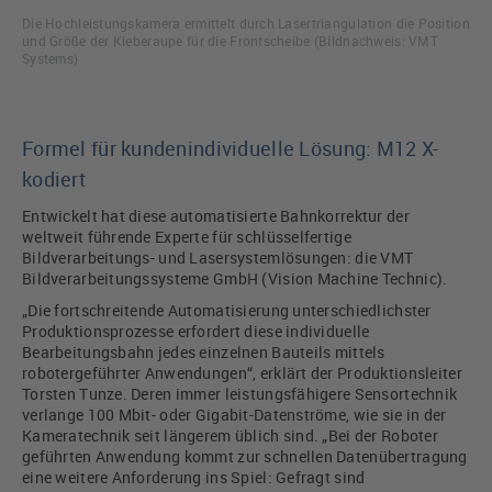
Die Hochleistungskamera ermittelt durch Lasertriangulation die Position
und Größe der Kleberaupe für die Frontscheibe (Bildnachweis: VMT
Systems)
Formel für kundenindividuelle Lösung: M12 X-
kodiert
Entwickelt hat diese automatisierte Bahnkorrektur der
weltweit führende Experte für schlüsselfertige
Bildverarbeitungs- und Lasersystemlösungen: die VMT
Bildverarbeitungssysteme GmbH (Vision Machine Technic).
„Die fortschreitende Automatisierung unterschiedlichster
Produktionsprozesse erfordert diese individuelle
Bearbeitungsbahn jedes einzelnen Bauteils mittels
robotergeführter Anwendungen“, erklärt der Produktionsleiter
Torsten Tunze. Deren immer leistungsfähigere Sensortechnik
verlange 100 Mbit- oder Gigabit-Datenströme, wie sie in der
Kameratechnik seit längerem üblich sind. „Bei der Roboter
geführten Anwendung kommt zur schnellen Datenübertragung
eine weitere Anforderung ins Spiel: Gefragt sind