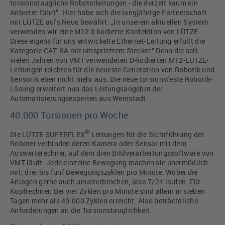
torsionstaugliche Roboterleitungen - die derzeit kaum ein
Anbieter führt“. Hier habe sich die langjährige Partnerschaft
mit LÜTZE aufs Neue bewährt: „In unserem aktuellen System
verwenden wir eine M12 X-kodierte Konfektion von LÜTZE.
Diese eigens für uns entwickelte Ethernet-Leitung erfüllt die
Kategorie CAT. 6A mit umspritztem Stecker.“ Denn die seit
vielen Jahren von VMT verwendeten D-kodierten M12-LÜTZE-
Leitungen reichten für die neueste Generation von Robotik und
Sensorik eben nicht mehr aus. Die neue torsionsfeste Robotik-
Lösung erweitert nun das Leitungsangebot der
Automatisierungsexperten aus Weinstadt.
40.000 Torsionen pro Woche
®
Die LÜTZE SUPERFLEX
Leitungen für die Sichtführung der
Roboter verbinden deren Kamera oder Sensor mit dem
Auswerterechner, auf dem dien Bildverarbeitungssoftware von
VMT läuft. Jede einzelne Bewegung machen sie unermüdlich
mit; drei bis fünf Bewegungszyklen pro Minute. Wobei die
Anlagen gerne auch ununterbrochen, also 7/24 laufen. Für
Kopfrechner: Bei vier Zyklen pro Minute sind allein in sieben
Tagen mehr als 40.000 Zyklen erreicht. Also beträchtliche
Anforderungen an die Torsionstauglichkeit.