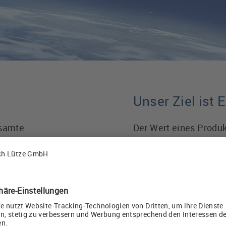
Unser Ziel ist 
esamte
Der Wert eines Produ
Effektivität und Nach
rungstechnik mit
künftig nur dann erfol
ngen,
Die nötigen Wissens- 
 und -überwachung
u.a. in zahlreichen G
wir uns seit Jahren
dem Ziel verbesserter
Technologien und Indu