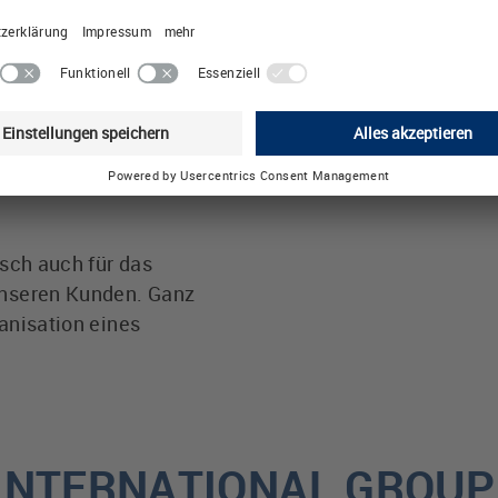
ng sehr viel. Ziel ist
LÜTZE schafft somit W
ie Leistungsfähigkeit
und weist Wege für e
 geschieht
Ressourcen, mit unser
ers effiziente
LÜTZE - Efficiency in
 Produkte oder auch in
tschrank mit Hilfe
sch auch für das
unseren Kunden. Ganz
anisation eines
E INTERNATIONAL GROUP