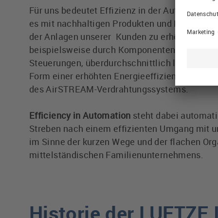
Für uns bedeutet Effizienz in der Automatisieru
es mit nachhaltigen Produkten und Lösungen d
der Anlagen unserer Kunden zu erhöhen. Dies
beispielsweise durch Komponenten für besond
Steuerungen, überdurchschnittlich langlebige
Form einer erhöhten Energieeffizienz im Schal
des AirSTREAM-Verdrahtungssystems.
Efficiency in Automation
steht dabei automati
Streben nach einem effizienten Umgang mit 
im Sinne der kurzen Wege und der flachen Org
mittelständischen Familienunternehmens.
Historie der LUETZ