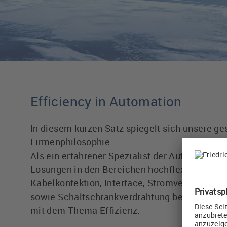
Efficiency in Automation
In diesem kurzen Satz spiegelt sich unsere g
Firmenphilosophie.
Als ein erfahrener Spezialist der Automatisie
Lösungen in den Bereichen hochflexible Leitu
Kabelkonfektion, Interface, Stromversorgung
sowie Schaltschrankverdrahtung beschäftigen 
mit dem Thema Effizienz.