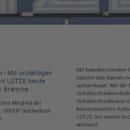
Mit bahnbrechenden I
n - Mit unzähligen
machte das damals no
ört LÜTZE heute
aufmerksam. Mit der 
r Branche.
Schaltschrankverdrah
Schaltschrankbauer e
iches Mitglied der
konventionellen Aufba
L GROUP und bedient
LÜTZE mit seinen hoch
n
weltweit.