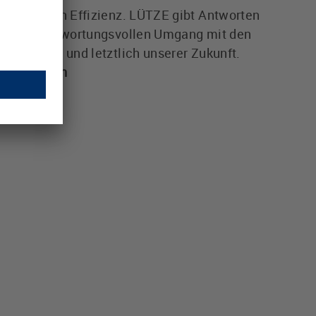
erte durch Effizienz. LÜTZE gibt Antworten
inen verantwortungsvollen Umgang mit den
er Umwelt und letztlich unserer Zukunft.
 Automation