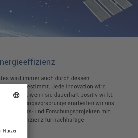
Energieeffizienz
ktes wird immer auch durch dessen
haltigkeit bestimmt. Jede Innovation wird
greich sein, wenn sie dauerhaft positiv wirkt.
und Fertigungsvorsprünge erarbeiten wir uns
emeinschafts- und Forschungsprojekten mit
 Energieeffizienz für nachhaltige
strien.