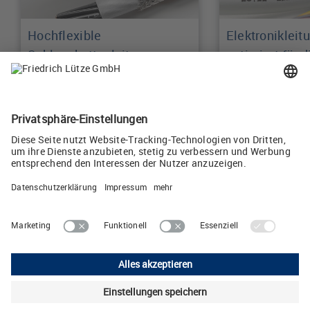
Hochflexible
Elektronikleit
Schleppkettenleitungen
optimiert für d
automatisierte
Mehr erfahren
Mehr erfahren
Lütze AG
Oststrasse 2 • CH-8854 Siebnen
Telefon: +41 55 450 23-23 • E-Mail:
info
(at)
luetze.ch