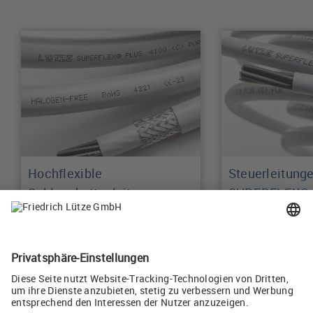
Hochflexible
Steuerleitung
Schleppkettenleitungen
SUPERFLEX® Q
Mehr erfahren
Mehr erfahren