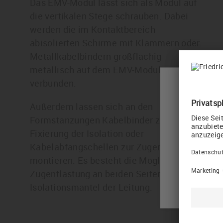
Das EMV-Modul lässt sich als Modul auf
die vertikalen Stege schrauben. Dabei
werden die im Kontaktbereich
abisolierten Schirme mit Klammern oder
Metallkabelbindern großflächig
metallisch auf dem EMV-Modul
verbunden.
Please 
Außerdem lassen sich an den
Formstanzungen Kabelbinder zur
Your curren
Fixierung der Isolation oder
Would you l
Kabelabfangschellen zur Zugentlastung
montieren. Es besteht die Möglichkeit der
Zugentlastung an beiden Seiten über dem
Isolationsmantel der Leitung.