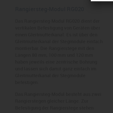
Rangiersteg-Modul RG020
Das Rangiersteg-Modul RG020 dient der
vertikalen Befestigung von Geräten über
einen Gleitmutterkanal. Es ist über den
Gleitmutterkanal der Stegmodule einfach
montierbar. Die Rangierstege mit den
Längen 80 mm, 100 mm und 120 mm
haben jeweils eine zentrische Bohrung
und lassen sich damit ganz einfach im
Gleitmutterkanal der Stegmodule
befestigen.
Das Rangiersteg-Modul besteht aus zwei
Rangierstegen gleicher Länge. Zur
Befestigung der Rangierstege stehen