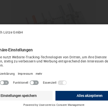
check your country or language setting
t settings are different from those of the requested page.
ike to change to the suggested country or language setting?
Change to International English
Choose other country / language