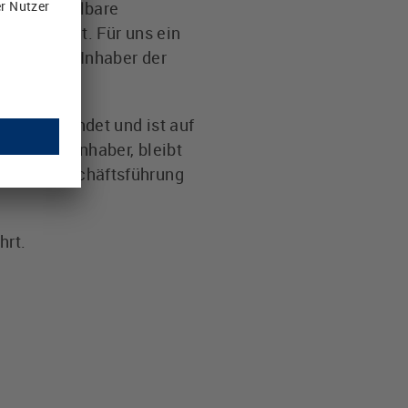
die unmittelbare
er gestellt. Für uns ein
do Lütze, Inhaber der
983 gegründet und ist auf
er Firmeninhaber, bleibt
ch die Geschäftsführung
hrt.