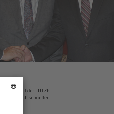
nd ermöglicht der LÜTZE-
er Lage noch schneller
gieren.