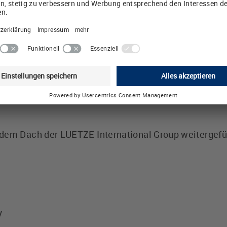
erer Fertigungskapazitäten ist durch diesen Schritt 
 Kunden im Bereich Industrial Automation weltweit sich
m Ausbau der Marke Leitungen - Made by LÜTZE“, so U
up.
GC Inc. mit Sitz in Gardner, Massachusetts, wurde 1
sierungsmarkt tätig. Don Irving, Gründer und bisherig
-Geschäftsführer Jürgen Seybold übernimmt zusätzli
dem Dach der LUETZE International Group weitergefü
y