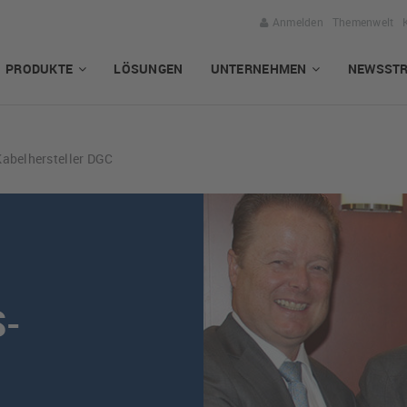
Anmelden
Themenwelt
PRODUKTE
LÖSUNGEN
UNTERNEHMEN
NEWSST
abelhersteller DGC
S-