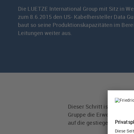
Die LUETZE International Group mit Sitz in W
zum 8.6.2015 den US- Kabelhersteller Data Gu
baut so seine Produktionskapazitäten im Bere
Leitungen weiter aus.
Dieser Schritt ist Teil d
Gruppe die Erweiterung de
auf die gestiegenen Anfor