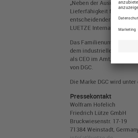
„Neben der Ausweitung uns
Lieferfähigkeit für unsere
entscheidender Schritt zu
LUETZE International Gro
Das Familienunternehmen D
dem industriellen Automati
als CEO im Amt, LÜTZE US
von DGC.
Die Marke DGC wird unter 
Pressekontakt
Wolfram Hofelich
Friedrich Lütze GmbH
Bruckwiesenstr. 17-19
71384 Weinstadt, German
info
(at)
luetze.de