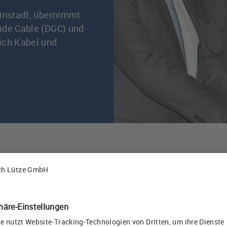
einstadt, übernimmt
ide Cable (DGC) und
ich Kabel und
es strategischen Ausbaus des LÜTZE-Kabelgeschäfts u
r weltweiten Kabelproduktion. LÜTZE ist dadurch in d
derungen einer global produzierenden Industrie zu rea