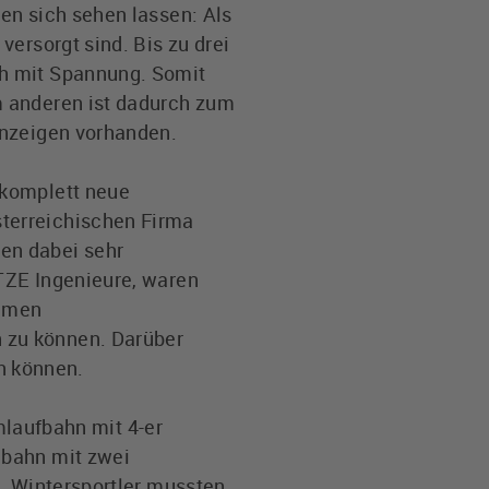
en sich sehen lassen: Als
ersorgt sind. Bis zu drei
ch mit Spannung. Somit
m anderen ist dadurch zum
Anzeigen vorhanden.
 komplett neue
terreichischen Firma
en dabei sehr
TZE Ingenieure, waren
remen
 zu können. Darüber
n können.
umlaufbahn mit 4-er
lbahn mit zwei
n. Wintersportler mussten