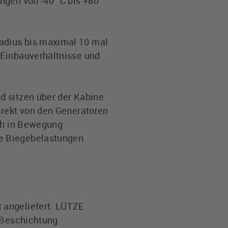
ngen von -40 °C bis +80
adius bis maximal 10 mal
 Einbauverhältnisse und
d sitzen über der Kabine
irekt von den Generatoren
ich in Bewegung
de Biegebelastungen
 angeliefert. LÜTZE
n Beschichtung