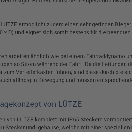
zuverlässigen Betrieb, selbst bei Temperaturschwanku
 LÜTZE ermöglicht zudem einen sehr geringen Bieger
x D) und eignet sich somit bestens für die beengten
oren arbeiten ähnlich wie bei einem Fahrraddynamo un
eugen so Strom während der Fahrt. Da die Leitungen d
r zum Verteilerkasten führen, sind diese durch die s
t auch ständig in Bewegung und müssen entsprechen
tagekonzept von LÜTZE
en von LÜTZE komplett mit IP65-Steckern vormontiert
Alu-Stecker und -gehäuse, welche mit einer spezielle