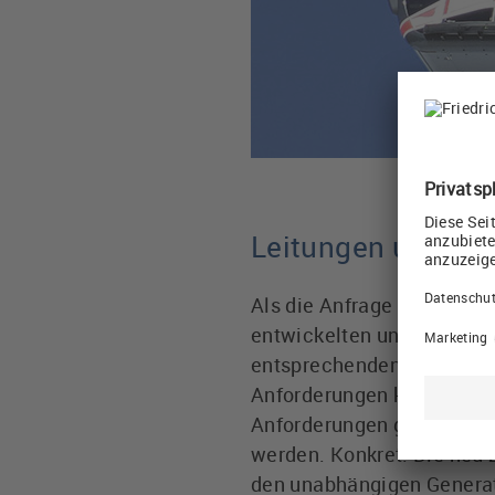
Leitungen und Ve
Als die Anfrage von Doppe
entwickelten und realisie
entsprechenden Steckern u
Anforderungen konnte nich
Anforderungen gerecht we
werden. Konkret: Die neu 
den unabhängigen Generato