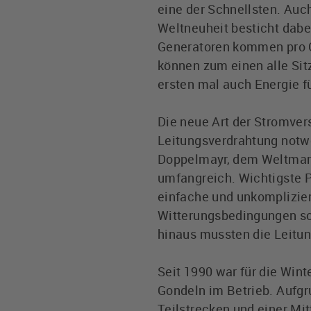
eine der Schnellsten. Auc
Weltneuheit besticht dabei
Generatoren kommen pro G
können zum einen alle Sit
ersten mal auch Energie f
Die neue Art der Stromve
Leitungsverdrahtung notw
Doppelmayr, dem Weltmark
umfangreich. Wichtigste P
einfache und unkomplizie
Witterungsbedingungen so
hinaus mussten die Leit
Seit 1990 war für die Winte
Gondeln im Betrieb. Aufg
Teilstrecken und einer Mi