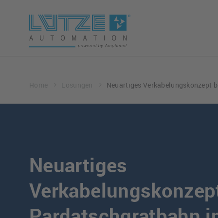
Home
Lösungen
Neuartiges Verkabelungskonzept be
Neuartiges
Verkabelungskonzept
Pardatschgratbahn i