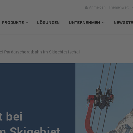
Anmelden
Themenwelt
PRODUKTE
LÖSUNGEN
UNTERNEHMEN
NEWSST
i Pardatschgratbahn im Skigebiet Ischgl
 bei
m Skigebiet