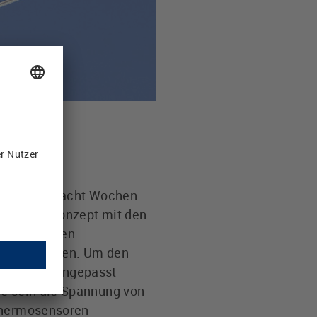
alb von nur acht Wochen
kabelungskonzept mit den
klar: Bei den
riffen werden. Um den
prechend angepasst
ge sein die Spannung von
 Thermosensoren