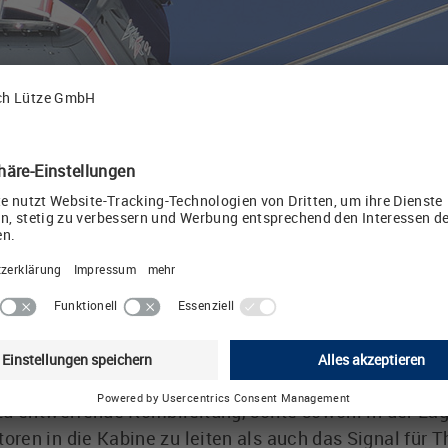
rdrahtungskonzept von LÜTZE
lmayr eintraf, war schnelles Handeln gefragt. Innerh
rten die LÜTZE Ingenieure ein funktionstüchtiges Ver
nd Leitungen. Eines war dabei jedoch von Anfang an 
t auf eine Standardleitung von der Stange zurückgeg
rden zu können, mussten bestehende Leitungen ents
zu entwerfende Kombileitung, sollte sowohl in der La
ren in die Kabine zu leiten als auch das Signal für