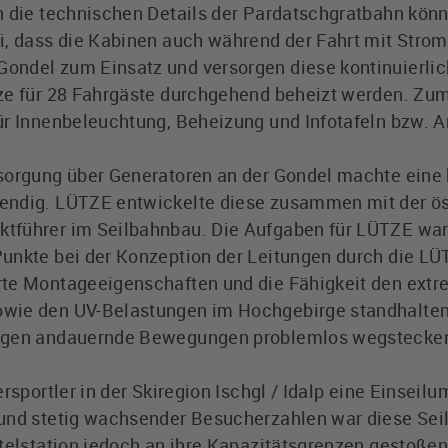
h die technischen Details der Pardatschgratbahn könn
, dass die Kabinen auch während der Fahrt mit Strom v
ondel zum Einsatz und versorgen diese kontinuierli
ze für 28 Fahrgäste durchgehend beheizt werden. Zu
ür Innenbeleuchtung, Beheizung und Infotafeln bzw. 
rsorgung über Generatoren an der Gondel machte eine
endig. LÜTZE entwickelte diese zusammen mit der ös
tführer im Seilbahnbau. Die Aufgaben für LÜTZE war
unkte bei der Konzeption der Leitungen durch die LÜ
rte Montageeigenschaften und die Fähigkeit den ext
wie den UV-Belastungen im Hochgebirge standhalten
ungen andauernde Bewegungen problemlos wegstecke
rsportler in der Skiregion Ischgl / Idalp eine Einseil
rund stetig wachsender Besucherzahlen war diese Sei
ttelstation jedoch an ihre Kapazitätsgrenzen gestoße