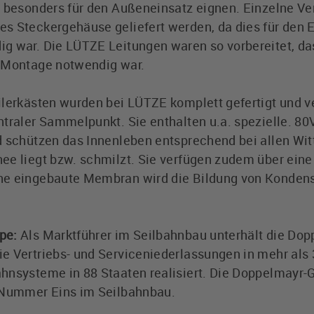
h besonders für den Außeneinsatz eignen. Einzelne V
s Steckergehäuse geliefert werden, da dies für den 
g war. Die LÜTZE Leitungen waren so vorbereitet, das
- Montage notwendig war.
ilerkästen wurden bei LÜTZE komplett gefertigt und v
ntraler Sammelpunkt. Sie enthalten u.a. spezielle. 8
d schützen das Innenleben entsprechend bei allen Wi
ee liegt bzw. schmilzt. Sie verfügen zudem über eine 
ne eingebaute Membran wird die Bildung von Kondens
pe:
Als Marktführer im Seilbahnbau unterhält die Do
e Vertriebs- und Serviceniederlassungen in mehr als 
hnsysteme in 88 Staaten realisiert. Die Doppelmayr-G
e Nummer Eins im Seilbahnbau.