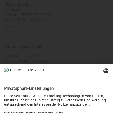
89231 Neu-Ulm
Germany
Telefon:
+49 731 1553908-0
FAX: +49 731 1553908-20
Webseite
E-Mail
we mechatronic GmbH
Lachentalstrasse 3
71093 Weil im Schönbuch
Germany
Telefon:
+49 7157 98844-00
FAX: +49 7157 98844-01
Webseite
E-Mail