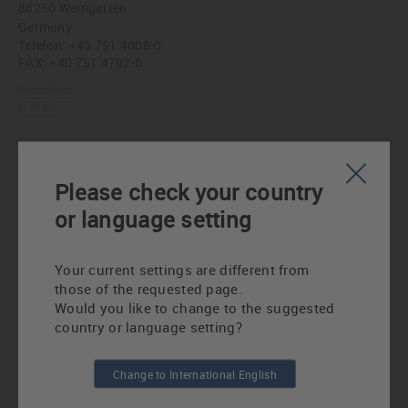
88250 Weingarten
Germany
Telefon:
+49 751 4008-0
FAX: +40 751 4792-6
Webseite
E-Mail
Ingenieurbüro Stapf GmbH
Please check your country
Hufnagelstraße 10
60326 Frankfurt am Main
or language setting
Germany
Telefon:
+49 69 1530040
FAX: +49 69 5962287
Your current settings are different from
those of the requested page.
Webseite
Would you like to change to the suggested
E-Mail
country or language setting?
Karl Mahl Ingenieur- und Verkaufsbüro
Change to International English
Schweinauer Hauptstraße 19