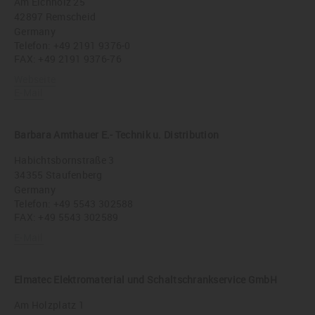
Am Eichholz 25
42897 Remscheid
Germany
Telefon:
+49 2191 9376-0
FAX: +49 2191 9376-76
Webseite
E-Mail
Barbara Amthauer E.- Technik u. Distribution
Habichtsbornstraße 3
34355 Staufenberg
Germany
Telefon:
+49 5543 302588
FAX: +49 5543 302589
E-Mail
Elmatec Elektromaterial und Schaltschrankservice GmbH
Am Holzplatz 1