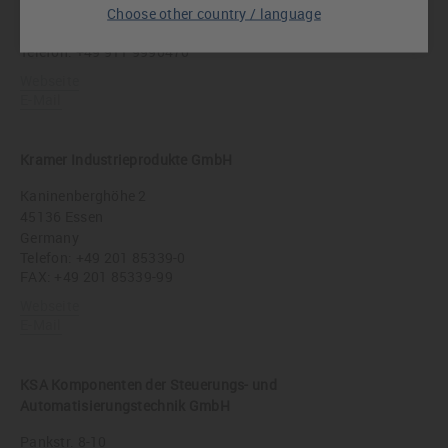
90441 Nürnberg
Choose other country / language
Germany
Telefon:
+49 911 9990470
Webseite
E-Mail
Kramer Industrieprodukte GmbH
Kaninenberghöhe 2
45136 Essen
Germany
Telefon:
+49 201 85339-0
FAX: +49 201 85339-99
Webseite
E-Mail
KSA Komponenten der Steuerungs- und
Automatisierungstechnik GmbH
Pankstr. 8-10