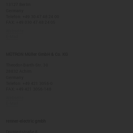
13127 Berlin
Germany
Telefon:
+49 30 47 48 24 00
FAX: +49 030 47 48 24 05
Webseite
E-Mail
MÜTRON Müller GmbH & Co. KG
Theodor-Barth-Str. 30
28832 Achim
Germany
Telefon:
+49 421 3056-0
FAX: +49 421 3056-148
Webseite
E-Mail
renner-electric gmbh
Dorniertstraße 8