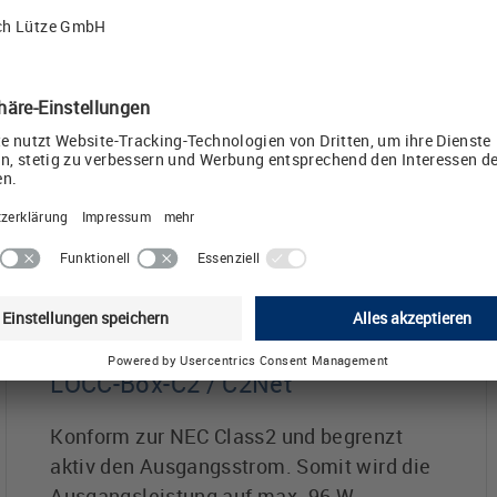
mit Kommunikation über verschiedene
Feldbussysteme (Profinet-IO, Profibus-DP
oder EtherCAT). Möglichkeit der Strom-
und Spannungsmessung, gezieltes Ein-
und Ausschalten, vorbeugende Wartung
oder auch nur die Status-Abfrage sind
möglich.
LOCC-Box-C2 / C2Net
Konform zur NEC Class2 und begrenzt
aktiv den Ausgangsstrom. Somit wird die
Ausgangsleistung auf max. 96 W