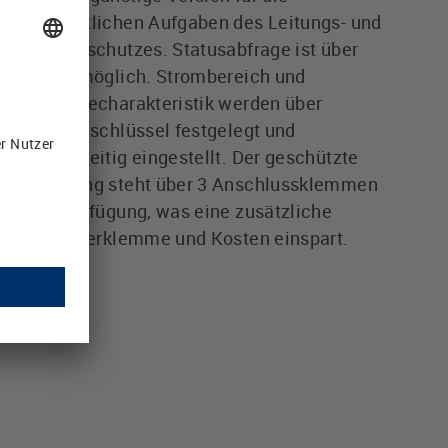
wesentlichen Aufgaben des Leitungs- und
Geräteschutzes. Statusabfrage ist über
Pin 3 möglich. Strombereich und
Auslösecharakteristik werden über
Bestellschlüssel festgelegt und
werksseitig eingestellt. Der geschützte
Ausgang steht über 3 Anschlussklemmen
zur Verfügung, was eine zusätzliche
Verteilerklemme und Kosten einspart.