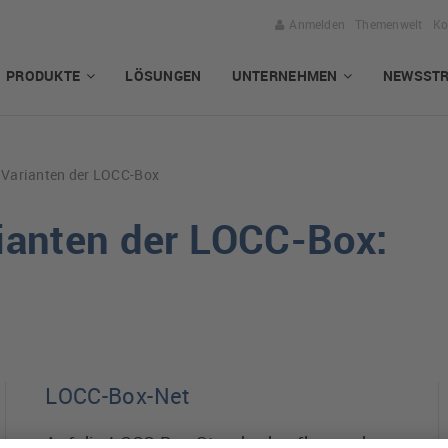
Anmelden
Themenwelt
Ko
PRODUKTE
LÖSUNGEN
UNTERNEHMEN
NEWSST
Varianten der LOCC-Box
ianten der LOCC-Box:
LOCC-Box-Net
Auf die LOCC-Box Standard aufbauend,