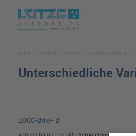
Home
Produkte
Control
Stromüberwachung
Unterschiedliche Var
LOCC-Box-FB
Version für nahezu alle Anforderungen. 50