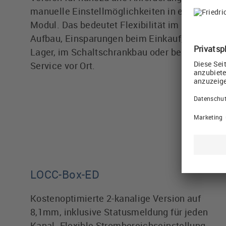
manuelle Einstellmöglichkeiten in einem
Modul. Das bedeutet Flexibilität im
Aufbau, Einsparungen beim Einkauf, im
Lager, im Schaltschrankbau oder beim
Service vor Ort.
LOCC-Box-ED
Kostenoptimierte 2-kanalige Version auf
8,1mm, inklusive Statusmeldung für jeden
Kanal. Flexible Strombereichseinstellung