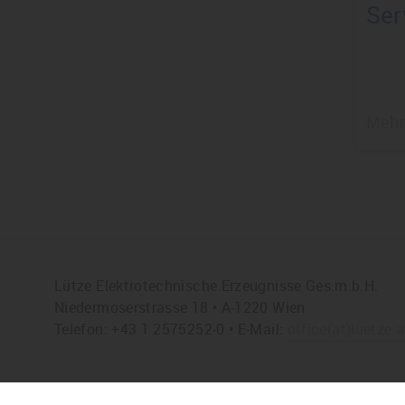
Ser
Mehr
Lütze Elektrotechnische Erzeugnisse Ges.m.b.H.
Niedermoserstrasse 18 • A-1220 Wien
Telefon: +43 1 2575252-0 • E-Mail:
office
(at)
luetze.a