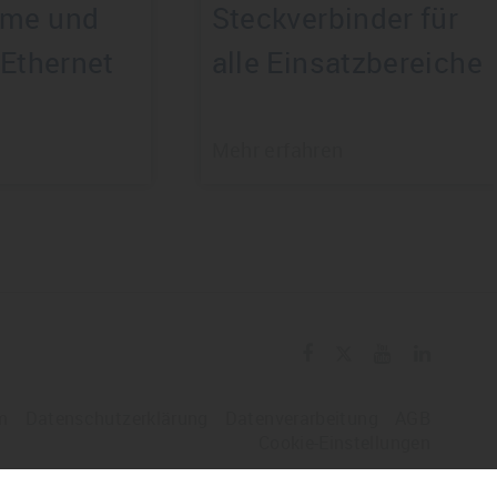
eme und
Steckverbinder für
 Ethernet
alle Einsatzbereiche
Mehr erfahren
m
Datenschutzerklärung
Datenverarbeitung
AGB
Cookie-Einstellungen