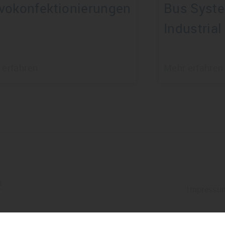
vokonfektionierungen
Bus Syst
Industrial
 erfahren
Mehr erfahren
t
Impressu