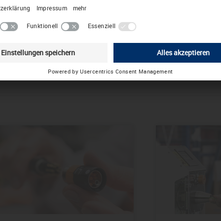
her durch
Change to International English
nis.
Choose other country / language