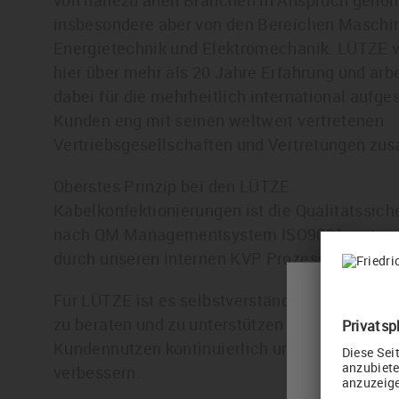
von nahezu allen Branchen in Anspruch gen
insbesondere aber von den Bereichen Maschi
Energietechnik und Elektromechanik. LÜTZE v
hier über mehr als 20 Jahre Erfahrung und arbe
dabei für die mehrheitlich international aufges
Kunden eng mit seinen weltweit vertretenen
Vertriebsgesellschaften und Vertretungen z
Oberstes Prinzip bei den LÜTZE
Kabelkonfektionierungen ist die Qualitätssich
nach QM Managementsystem ISO9001, unters
durch unseren internen KVP Prozess.
Für LÜTZE ist es selbstverständlich, den Kund
Please 
zu beraten und zu unterstützen und dadurch d
Kundennutzen kontinuierlich und individuell z
Your curren
verbessern.
Would you l