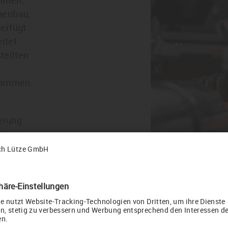
ommen,
nenbau,
erfügt
itet
tellten
usammen.
erung
tützt
en aktiv
check your country or language setting
en
u
t settings are different from those of the requested page.
ike to change to the suggested country or language setting?