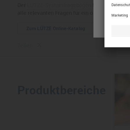
Der
LÜTZE-Systemfragebogen
führt dabei sic
alle relevanten Fragen für ein optimales Ergeb
Zum LÜTZE Online-Katalog
Teilen :
Produktbereiche