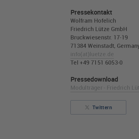
Pressekontakt
Wolfram Hofelich
Friedrich Lütze GmbH
Bruckwiesenstr. 17-19
71384 Weinstadt, German
info
(at)
luetze.de
Tel +49 7151 6053-0
Pressedownload
Modulträger - Friedrich L
Twittern