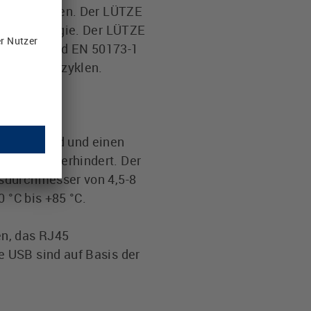
en verdrahten. Der LÜTZE
In Technologie. Der LÜTZE
1801:2002 und EN 50173-1
r 750 Steckzyklen.
nungsschild und einen
ontakte verhindert. Der
gsdurchmesser von 4,5-8
 °C bis +85 °C.
en, das RJ45
 USB sind auf Basis der