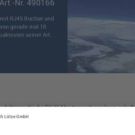
Art.-Nr. 490166
r mit RJ45 Buchse und
 von gerade mal 18
aktesten seiner Art.
dulträger für die TS 35 Montageschiene kann sehr fl
und seiner sehr geringen Baubreite von 18 mm (ohne
er problemlos nebeneinandergereiht werden. Dies sp
e des Cat. 6A Modulträgers ist denkbar einfach und e