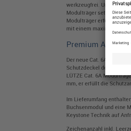
werkzeugfrei. Unterschied
Modulträger setzt hierzu 
Modulträger erfüllt die i
mit einem maximalen Nenns
Premium Ausstatt
Der neue Cat. 6A Modulträ
Schutzdeckel der eine Ve
LÜTZE Cat. 6A Modulträger
mm, er erfüllt die Schutza
Im Lieferumfang enthalten
Buchsenmodul und eine Mon
Keystone Technik auf Anf
Zeichenanzahl inkl. Leerz