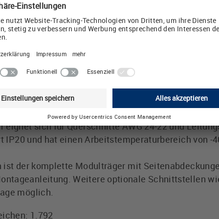
lichste Leitungen lassen sich mit wenigen Handgriff
auf die bewährte und standardisierte Keystone-Snap-
ndustriellen Anforderungen Class EA nach ISO / IEC 1
trom von bis zu 1,5 A je Kontakt und garantiert übe
ung inklusive
ger von LÜTZE verfügt über ein separates Kennzeich
rschmutzung der RJ45 Buchsenöffnung und somit der K
 eignet sich für Querschnitte AWG 24-22 und Leitun
rt IP20 und hat einen Arbeitstemperaturbereich von -40
 ist der komplette Modulträger mit Seitenabdeckung
tageanleitung. Weitere optionale Schnittstellen wie
rage möglich.
eichen: 1.792