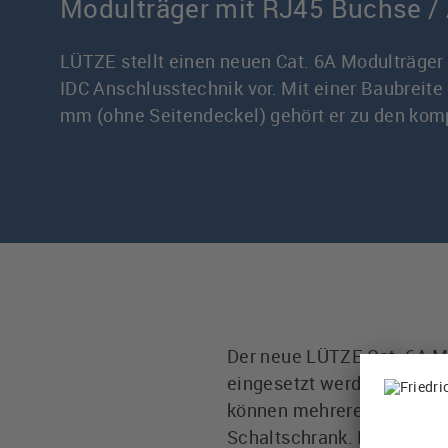
Modulträger mit RJ45 Buchse / 
LÜTZE stellt einen neuen Cat. 6A Modulträge
IDC Anschlusstechnik vor. Mit einer Baubreite
mm (ohne Seitendeckel) gehört er zu den komp
Der neue LÜTZE Cat. 6A Mo
eingesetzt werden. Aufgr
können mehrere Modulträg
Schaltschrank. Die Montag