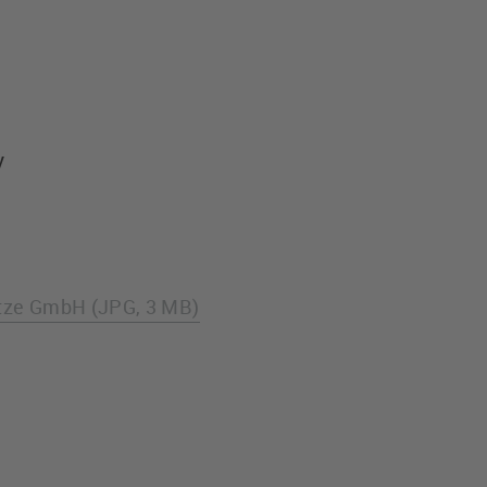
y
ütze GmbH (JPG, 3 MB)