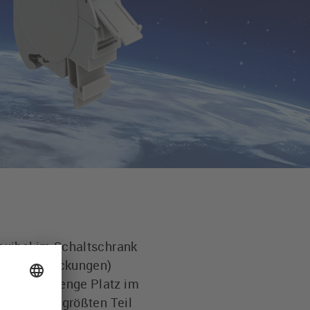
exibel im Schaltschrank
 Seitenabdeckungen)
art jede Menge Platz im
rfolgt zum größten Teil