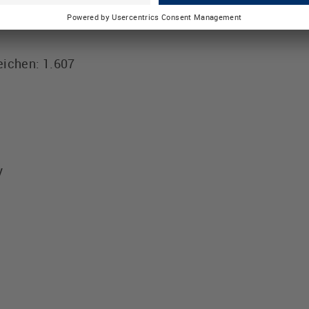
Fachleute rechnen damit, dass USB 3.0 in rund drei J
eichen: 1.607
y