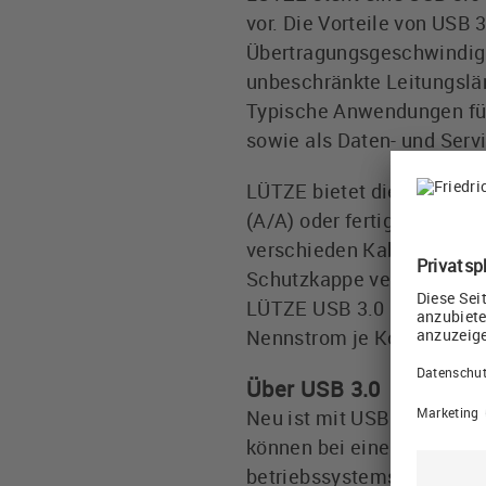
vor. Die Vorteile von USB
Übertragungsgeschwindigke
unbeschränkte Leitungslä
Typische Anwendungen für 
sowie als Daten- und Servi
LÜTZE bietet die neue USB
(A/A) oder fertig konfekti
verschieden Kabellängen er
Schutzkappe versehen, die
LÜTZE USB 3.0 Einbaudose
Nennstrom je Kontakt reic
Über USB 3.0
Neu ist mit USB 3.0, dass 
können bei einer Leitungs
betriebssystemseitig ab 