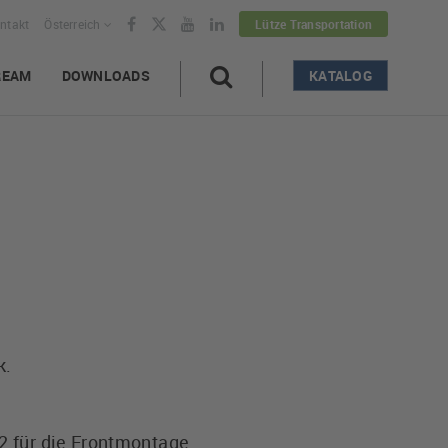
ntakt
Österreich
Lütze Transportation
REAM
DOWNLOADS
KATALOG
k.
2 für die Frontmontage