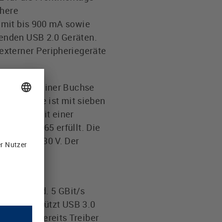
öhere
 mit bis 900 mA sowie
enden USB 2.0 Geräten.
externer Peripheriegeräte
eitig mit einer Buchse
ngsvariante ist mit sieben
nbaudose mit einer
tzart IP 65 erfüllt. Die
 maximal 30 V. Der
rtlich sind. 5 GBit/s
oft unterstützt USB 3.0
 jedoch bereits Treiber