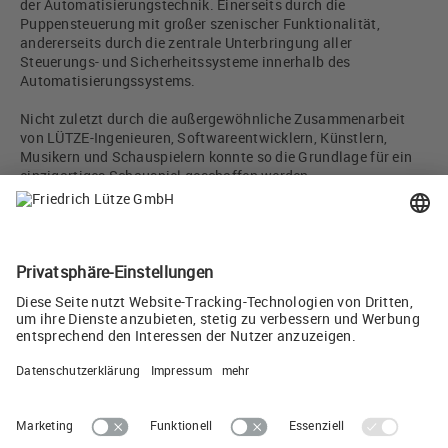
der Automatisierungstechnik. Einerseits durch die
Puppensteuerung mit großer szenischer Funktionalität,
andererseits durch die zentrale Unterbringung aller
Steuerungs- und Sicherheitssysteme innerhalb des
Automatisierungssystems.
Nicht zuletzt durch die außergewöhnliche Zusammenarbeit
von LÜTZE-Ingenieuren, Softwareentwicklern, Künstlern,
Musikern und Schauspielern konnte so die Grundlage für ein
einzigartiges Schauspiel geschaffen werden.
Foto: Jeff Busby
Text: Wolfram Hofelich, Leiter Marketing, Friedrich Lütze GmbH
Twittern