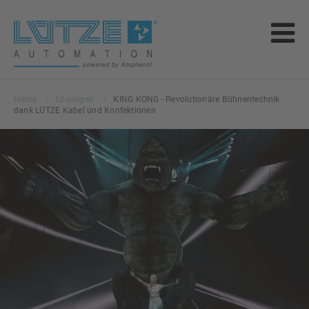
Home
Lösungen
KING KONG - Revolutionäre Bühnentechnik
dank LÜTZE Kabel und Konfektionen