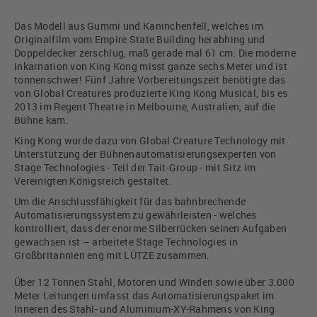
Das Modell aus Gummi und Kaninchenfell, welches im
Originalfilm vom Empire State Building herabhing und
Doppeldecker zerschlug, maß gerade mal 61 cm. Die moderne
Inkarnation von King Kong misst ganze sechs Meter und ist
tonnenschwer! Fünf Jahre Vorbereitungszeit benötigte das
von Global Creatures produzierte King Kong Musical, bis es
2013 im Regent Theatre in Melbourne, Australien, auf die
Bühne kam.
King Kong wurde dazu von Global Creature Technology mit
Unterstützung der Bühnenautomatisierungsexperten von
Stage Technologies - Teil der Tait-Group - mit Sitz im
Vereinigten Königsreich gestaltet.
Um die Anschlussfähigkeit für das bahnbrechende
Automatisierungssystem zu gewährleisten - welches
kontrolliert, dass der enorme Silberrücken seinen Aufgaben
gewachsen ist – arbeitete Stage Technologies in
Großbritannien eng mit LÜTZE zusammen.
Über 12 Tonnen Stahl, Motoren und Winden sowie über 3.000
Meter Leitungen umfasst das Automatisierungspaket im
Inneren des Stahl- und Aluminium-XY-Rahmens von King