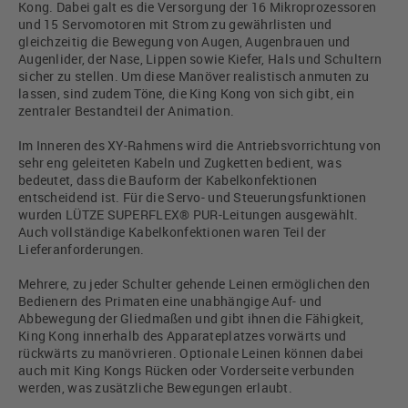
Kong. Dabei galt es die Versorgung der 16 Mikroprozessoren
und 15 Servomotoren mit Strom zu gewährlisten und
gleichzeitig die Bewegung von Augen, Augenbrauen und
Augenlider, der Nase, Lippen sowie Kiefer, Hals und Schultern
sicher zu stellen. Um diese Manöver realistisch anmuten zu
lassen, sind zudem Töne, die King Kong von sich gibt, ein
zentraler Bestandteil der Animation.
Im Inneren des XY-Rahmens wird die Antriebsvorrichtung von
sehr eng geleiteten Kabeln und Zugketten bedient, was
bedeutet, dass die Bauform der Kabelkonfektionen
entscheidend ist. Für die Servo- und Steuerungsfunktionen
wurden LÜTZE SUPERFLEX® PUR-Leitungen ausgewählt.
Auch vollständige Kabelkonfektionen waren Teil der
Lieferanforderungen.
Mehrere, zu jeder Schulter gehende Leinen ermöglichen den
Bedienern des Primaten eine unabhängige Auf- und
Abbewegung der Gliedmaßen und gibt ihnen die Fähigkeit,
King Kong innerhalb des Apparateplatzes vorwärts und
rückwärts zu manövrieren. Optionale Leinen können dabei
auch mit King Kongs Rücken oder Vorderseite verbunden
werden, was zusätzliche Bewegungen erlaubt.