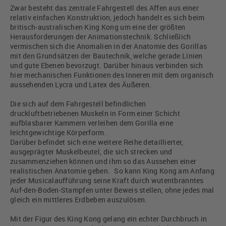
Zwar besteht das zentrale Fahrgestell des Affen aus einer
relativ einfachen Konstruktion, jedoch handelt es sich beim
britisch-australischen King Kong um eine der größten
Herausforderungen der Animationstechnik. Schließlich
vermischen sich die Anomalien in der Anatomie des Gorillas
mit den Grundsätzen der Bautechnik, welche gerade Linien
und gute Ebenen bevorzugt. Darüber hinaus verbinden sich
hier mechanischen Funktionen des Inneren mit dem organisch
aussehenden Lycra und Latex des Äußeren.
Die sich auf dem Fahrgestell befindlichen
druckluftbetriebenen Muskeln in Form einer Schicht
aufblasbarer Kammern verleihen dem Gorilla eine
leichtgewichtige Körperform.
Darüber befindet sich eine weitere Reihe detaillierter,
ausgeprägter Muskelbeutel, die sich strecken und
zusammenziehen können und ihm so das Aussehen einer
realistischen Anatomie geben. So kann King Kong am Anfang
jeder Musicalaufführung seine Kraft durch wutentbranntes
Auf-den-Boden-Stampfen unter Beweis stellen, ohne jedes mal
gleich ein mittleres Erdbeben auszulösen.
Mit der Figur des King Kong gelang ein echter Durchbruch in